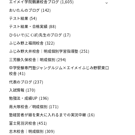
エイメイ学院鶴瀬校舎ブログ
(1,605)
おいたんのブログ
(142)
テスト結果
(54)
テスト結果・合格実績
(88)
ひらいで(にくぽ)先生のブログ
(17)
ふじみ野上福岡校舎
(322)
ふじみ野大井校舎｜明成個別学習指導塾
(251)
三芳藤久保校舎｜明成個別
(294)
中学受験専門塾ジャングルジム×エイメイふじみ野駅東口
校舎
(41)
代表のブログ
(237)
入試情報
(170)
勉強法・成績UP
(196)
南大塚校舎／明成個別
(171)
塾経営者が娘を東大に入れるまでの実況中継
(16)
富士見羽沢校舎
(451)
志木校舎｜明成個別
(309)