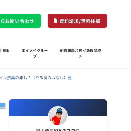
からお問い合わせ
資料請求/無料体験
｜塾案
エイメイグルー
朝霞根岸台校＜新規開校
プ
＞
ライン授業の難しさ（やる側のはなし）
村上飛鳥ASKのブログ