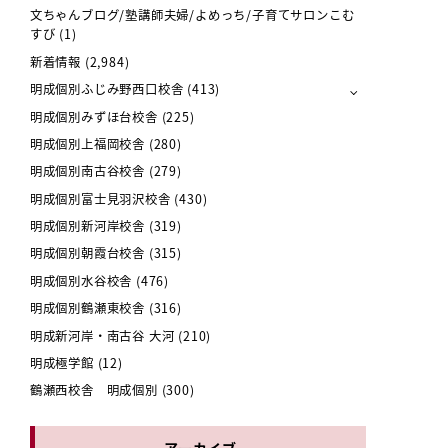
文ちゃんブログ/塾講師夫婦/よめっち/子育てサロンこむ
すび
(1)
新着情報
(2,984)
明成個別ふじみ野西口校舎
(413)
明成個別みずほ台校舎
(225)
明成個別上福岡校舎
(280)
明成個別南古谷校舎
(279)
明成個別富士見羽沢校舎
(430)
明成個別新河岸校舎
(319)
明成個別朝霞台校舎
(315)
明成個別水谷校舎
(476)
明成個別鶴瀬東校舎
(316)
明成新河岸・南古谷 大河
(210)
明成極学館
(12)
鶴瀬西校舎 明成個別
(300)
アーカイブ