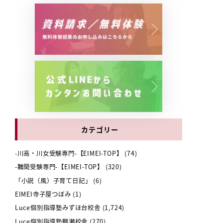
カテゴリー
-川高・川女受験専門-【EIMEI-TOP】
(74)
-難関受験専門-【EIMEI-TOP】
(320)
「小説（風）子育て日記」
(6)
EIMEI寺子屋つぼみ
(1)
Luce個別指導塾みずほ台校舎
(1,724)
Luce個別指導塾鶴瀬校舎
(270)