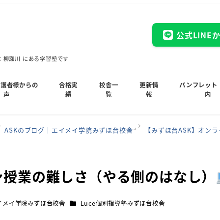
公式LINE
木 柳瀬川 にある学習塾です
保護者様からの
合格実
校舎一
更新情
パンフレット
声
績
覧
報
内
ASKのブログ｜エイメイ学院みずほ台校舎
【みずほ台ASK】オン
ン授業の難しさ（やる側のはなし）
カテゴリー
イメイ学院みずほ台校舎
Luce個別指導塾みずほ台校舎