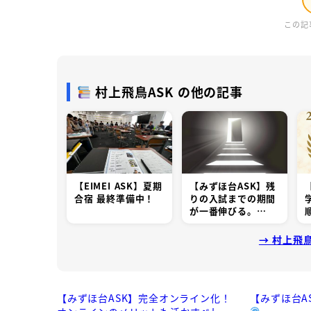
この記
村上飛鳥ASK の他の記事
【EIMEI ASK】夏期
【みずほ台ASK】残
合宿 最終準備中！
りの入試までの期間
が一番伸びる。…
→ 村上飛
【みずほ台ASK】完全オンライン化！
【みずほ台A