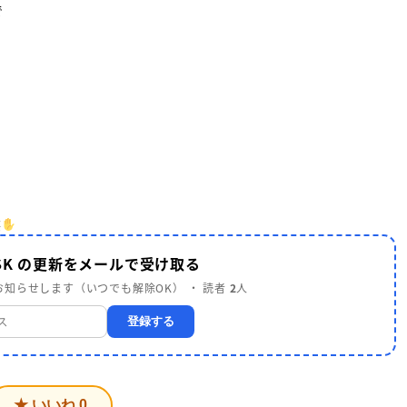
で
笑
SK の更新をメールで受け取る
知らせします（いつでも解除OK） ・ 読者
2
人
登録する
★ いいね
0