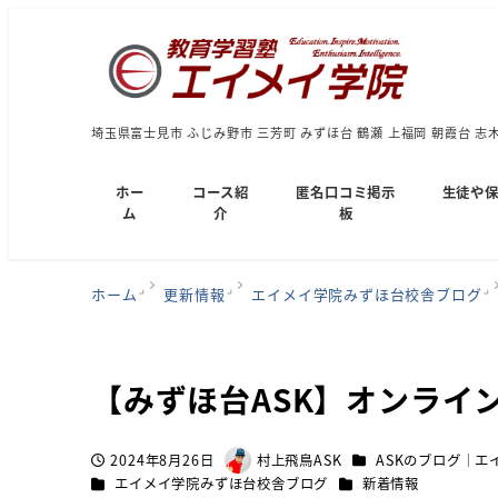
埼玉県富士見市 ふじみ野市 三芳町 みずほ台 鶴瀬 上福岡 朝霞台 志
ホー
コース紹
匿名口コミ掲示
生徒や
ム
介
板
ホーム
更新情報
エイメイ学院みずほ台校舎ブログ
【みずほ台ASK】オンライ
カテゴリー
2024年8月26日
村上飛鳥ASK
ASKのブログ｜エ
投稿日
著
カテゴリー
カテゴリー
エイメイ学院みずほ台校舎ブログ
新着情報
者