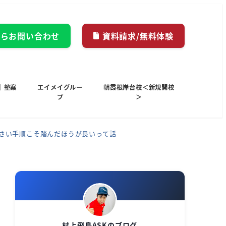
からお問い合わせ
資料請求/無料体験
｜塾案
エイメイグルー
朝霞根岸台校＜新規開校
プ
＞
くさい手順こそ踏んだほうが良いって話
村上飛鳥ASKのブログ