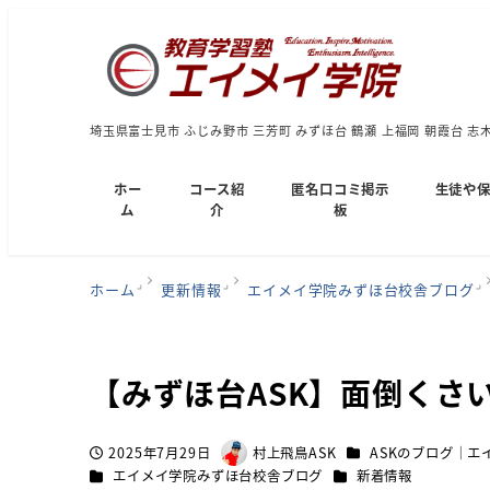
埼玉県富士見市 ふじみ野市 三芳町 みずほ台 鶴瀬 上福岡 朝霞台 志
ホー
コース紹
匿名口コミ掲示
生徒や
ム
介
板
ホーム
更新情報
エイメイ学院みずほ台校舎ブログ
【みずほ台ASK】面倒くさ
カテゴリー
2025年7月29日
村上飛鳥ASK
ASKのブログ｜エ
投稿日
著
カテゴリー
カテゴリー
エイメイ学院みずほ台校舎ブログ
新着情報
者