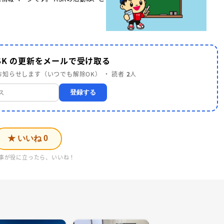
SK の更新をメールで受け取る
知らせします（いつでも解除OK） ・ 読者
2
人
登録する
★ いいね
0
事が役に立ったら、いいね！