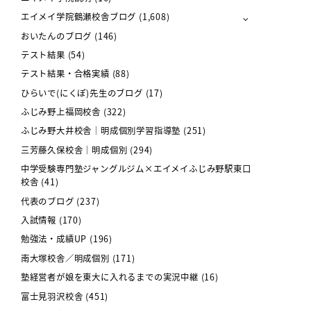
エイメイ学院鶴瀬校舎ブログ
(1,608)
おいたんのブログ
(146)
テスト結果
(54)
テスト結果・合格実績
(88)
ひらいで(にくぽ)先生のブログ
(17)
ふじみ野上福岡校舎
(322)
ふじみ野大井校舎｜明成個別学習指導塾
(251)
三芳藤久保校舎｜明成個別
(294)
中学受験専門塾ジャングルジム×エイメイふじみ野駅東口
校舎
(41)
代表のブログ
(237)
入試情報
(170)
勉強法・成績UP
(196)
南大塚校舎／明成個別
(171)
塾経営者が娘を東大に入れるまでの実況中継
(16)
富士見羽沢校舎
(451)