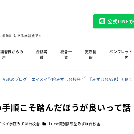
公式LINE
木 柳瀬川 にある学習塾です
保護者様からの
合格実
校舎一
更新情
パンフレット
声
績
覧
報
内
ASKのブログ｜エイメイ学院みずほ台校舎
【みずほ台ASK】面倒
い手順こそ踏んだほうが良いって話
カテゴリー
イメイ学院みずほ台校舎
Luce個別指導塾みずほ台校舎