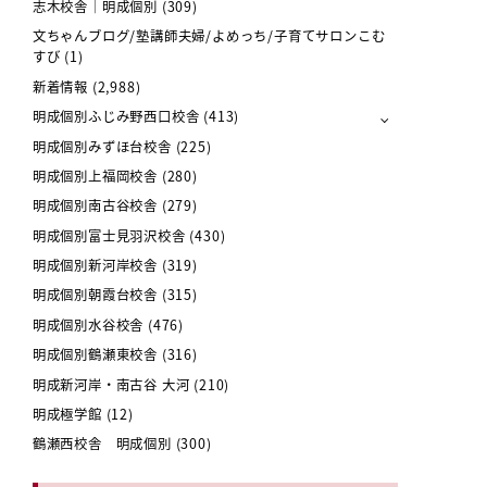
志木校舎｜明成個別
(309)
文ちゃんブログ/塾講師夫婦/よめっち/子育てサロンこむ
すび
(1)
新着情報
(2,988)
明成個別ふじみ野西口校舎
(413)
明成個別みずほ台校舎
(225)
明成個別上福岡校舎
(280)
明成個別南古谷校舎
(279)
明成個別富士見羽沢校舎
(430)
明成個別新河岸校舎
(319)
明成個別朝霞台校舎
(315)
明成個別水谷校舎
(476)
明成個別鶴瀬東校舎
(316)
明成新河岸・南古谷 大河
(210)
明成極学館
(12)
鶴瀬西校舎 明成個別
(300)