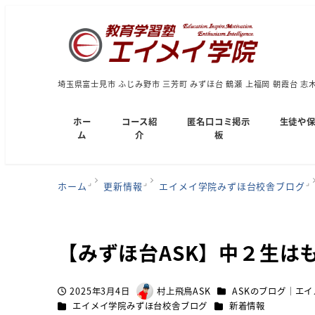
埼玉県富士見市 ふじみ野市 三芳町 みずほ台 鶴瀬 上福岡 朝霞台 志
ホー
コース紹
匿名口コミ掲示
生徒や
ム
介
板
ホーム
更新情報
エイメイ学院みずほ台校舎ブログ
【みずほ台ASK】中２生は
カテゴリー
2025年3月4日
村上飛鳥ASK
ASKのブログ｜エ
投稿日
著
カテゴリー
カテゴリー
エイメイ学院みずほ台校舎ブログ
新着情報
者