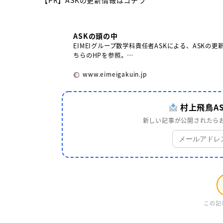
ASKの頭の中
EIMEIグループ数学科責任者ASKによる、ASKの更
ちらのHPを参照。…
www.eimeigakuin.jp
村上飛鳥A
新しい記事が公開されたらお
この記