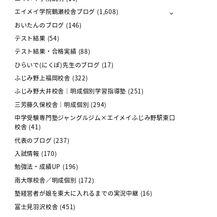
エイメイ学院鶴瀬校舎ブログ
(1,608)
おいたんのブログ
(146)
テスト結果
(54)
テスト結果・合格実績
(88)
ひらいで(にくぽ)先生のブログ
(17)
ふじみ野上福岡校舎
(322)
ふじみ野大井校舎｜明成個別学習指導塾
(251)
三芳藤久保校舎｜明成個別
(294)
中学受験専門塾ジャングルジム×エイメイふじみ野駅東口
校舎
(41)
代表のブログ
(237)
入試情報
(170)
勉強法・成績UP
(196)
南大塚校舎／明成個別
(172)
塾経営者が娘を東大に入れるまでの実況中継
(16)
富士見羽沢校舎
(451)