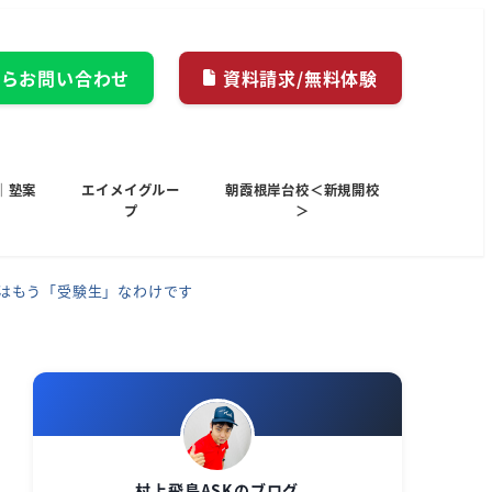
からお問い合わせ
資料請求/無料体験
｜塾案
エイメイグルー
朝霞根岸台校＜新規開校
プ
＞
生はもう「受験生」なわけです
村上飛鳥ASKのブログ