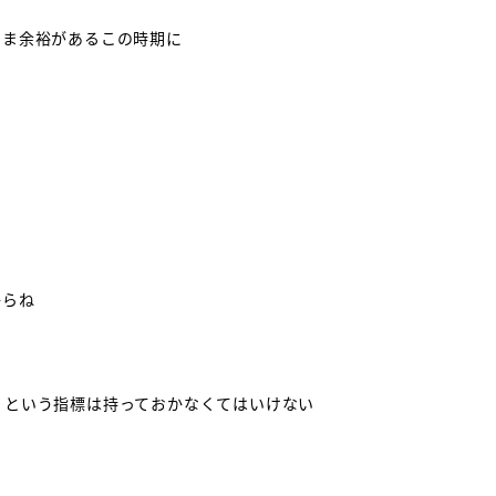
いま余裕があるこの時期に
からね
」
という指標は持っておかなくてはいけない