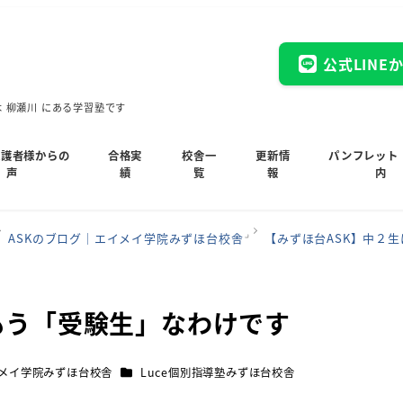
公式LINE
木 柳瀬川 にある学習塾です
保護者様からの
合格実
校舎一
更新情
パンフレット
声
績
覧
報
内
ASKのブログ｜エイメイ学院みずほ台校舎
【みずほ台ASK】中２
もう「受験生」なわけです
カテゴリー
イメイ学院みずほ台校舎
Luce個別指導塾みずほ台校舎