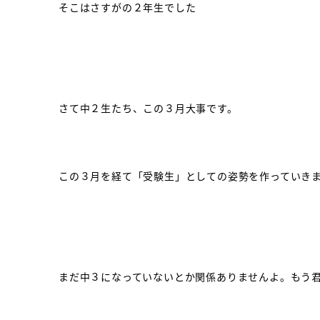
そこはさすがの２年生でした
さて中２生たち、この３月大事です。
この３月を経て「受験生」としての姿勢を作っていき
まだ中３になっていないとか関係ありませんよ。もう