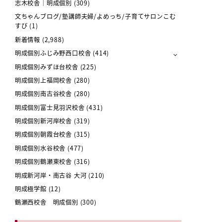
志木校舎｜明成個別
(309)
文ちゃんブログ/塾講師夫婦/よめっち/子育てサロンこむ
すび
(1)
新着情報
(2,988)
明成個別ふじみ野西口校舎
(414)
明成個別みずほ台校舎
(225)
明成個別上福岡校舎
(280)
明成個別南古谷校舎
(280)
明成個別富士見羽沢校舎
(431)
明成個別新河岸校舎
(319)
明成個別朝霞台校舎
(315)
明成個別水谷校舎
(477)
明成個別鶴瀬東校舎
(316)
明成新河岸・南古谷 大河
(210)
明成極学館
(12)
鶴瀬西校舎 明成個別
(300)