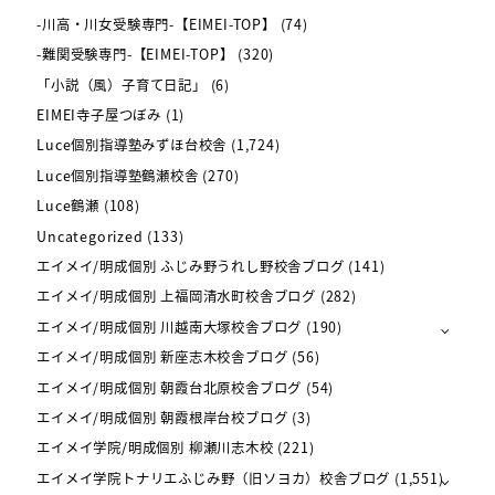
-川高・川女受験専門-【EIMEI-TOP】
(74)
-難関受験専門-【EIMEI-TOP】
(320)
「小説（風）子育て日記」
(6)
EIMEI寺子屋つぼみ
(1)
Luce個別指導塾みずほ台校舎
(1,724)
Luce個別指導塾鶴瀬校舎
(270)
Luce鶴瀬
(108)
Uncategorized
(133)
エイメイ/明成個別 ふじみ野うれし野校舎ブログ
(141)
エイメイ/明成個別 上福岡清水町校舎ブログ
(282)
エイメイ/明成個別 川越南大塚校舎ブログ
(190)
エイメイ/明成個別 新座志木校舎ブログ
(56)
エイメイ/明成個別 朝霞台北原校舎ブログ
(54)
エイメイ/明成個別 朝霞根岸台校ブログ
(3)
エイメイ学院/明成個別 柳瀬川志木校
(221)
エイメイ学院トナリエふじみ野（旧ソヨカ）校舎ブログ
(1,551)