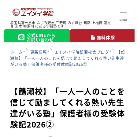
MENU
埼玉県富士見市 ふじみ野市 三芳町 みずほ台 鶴瀬 上福岡 朝霞
台 志木 柳瀬川 にある学習塾です
公式LINEから
無料体験
お問い合わせ
ホーム
更新情報
エイメイ学院鶴瀬校舎ブログ
【鶴
瀬校】「一人一人のことを信じて励ましてくれる熱い先生達
がいる塾」保護者様の受験体験記2026②
【鶴瀬校】「一人一人のことを
信じて励ましてくれる熱い先生
達がいる塾」保護者様の受験体
験記2026②