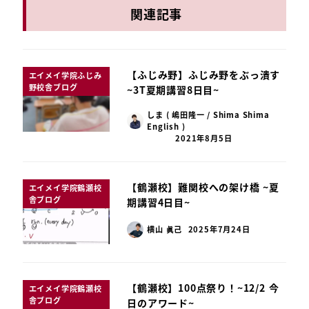
関連記事
【ふじみ野】ふじみ野をぶっ潰す
エイメイ学院ふじみ
野校舎ブログ
~3T夏期講習8日目~
しま ( 嶋田隆一 / Shima Shima
English )
2021年8月5日
【鶴瀬校】難関校への架け橋 ~夏
エイメイ学院鶴瀬校
舎ブログ
期講習4日目~
横山 眞己
2025年7月24日
【鶴瀬校】100点祭り！~12/2 今
エイメイ学院鶴瀬校
舎ブログ
日のアワード~