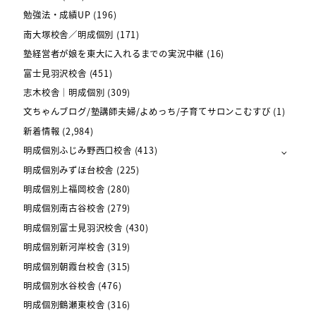
勉強法・成績UP
(196)
南大塚校舎／明成個別
(171)
塾経営者が娘を東大に入れるまでの実況中継
(16)
富士見羽沢校舎
(451)
志木校舎｜明成個別
(309)
文ちゃんブログ/塾講師夫婦/よめっち/子育てサロンこむすび
(1)
新着情報
(2,984)
明成個別ふじみ野西口校舎
(413)
明成個別みずほ台校舎
(225)
明成個別上福岡校舎
(280)
明成個別南古谷校舎
(279)
明成個別富士見羽沢校舎
(430)
明成個別新河岸校舎
(319)
明成個別朝霞台校舎
(315)
明成個別水谷校舎
(476)
明成個別鶴瀬東校舎
(316)