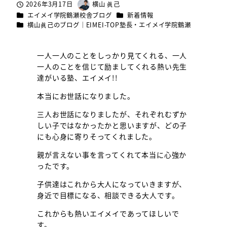
2026年3月17日
横山 眞己
投稿日
著
カテゴリー
カテゴリー
エイメイ学院鶴瀬校舎ブログ
新着情報
者
カテゴリー
横山眞己のブログ｜EIMEI-TOP塾長・エイメイ学院鶴瀬
一人一人のことをしっかり見てくれる、一人
一人のことを信じて励ましてくれる熱い先生
達がいる塾、エイメイ!!
本当にお世話になりました。
三人お世話になりましたが、それぞれむずか
しい子ではなかったかと思いますが、どの子
にも心身に寄りそってくれました。
親が言えない事を言ってくれて本当に心強か
ったです。
子供達はこれから大人になっていきますが、
身近で目標になる、相談できる大人です。
これからも熱いエイメイであってほしいで
す。