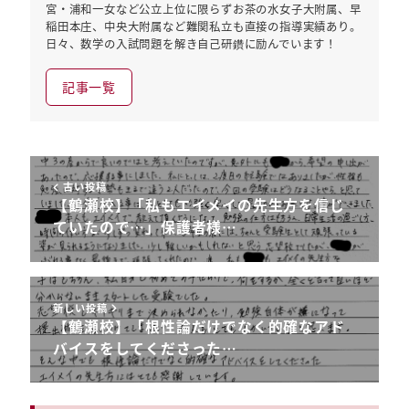
宮・浦和一女など公立上位に限らずお茶の水女子大附属、早
稲田本庄、中央大附属など難関私立も直接の指導実績あり。
日々、数学の入試問題を解き自己研鑽に励んでいます！
記事一覧
古い投稿
【鶴瀬校】「私もエイメイの先生方を信じ
ていたので…」保護者様…
新しい投稿
【鶴瀬校】「根性論だけでなく的確なアド
バイスをしてくださった…