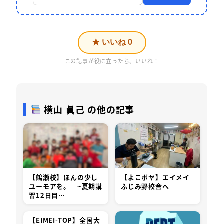
★ いいね
0
この記事が役に立ったら、いいね！
横山 眞己 の他の記事
【鶴瀬校】ほんの少し
【よこボヤ】エイメイ
ユーモアを。 ~夏期講
ふじみ野校舎へ
習12日目…
【EIMEI-TOP】全国大