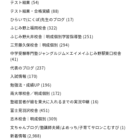
テスト結果
(54)
テスト結果・合格実績
(88)
ひらいで(にくぽ)先生のブログ
(17)
ふじみ野上福岡校舎
(322)
ふじみ野大井校舎｜明成個別学習指導塾
(251)
三芳藤久保校舎｜明成個別
(294)
中学受験専門塾ジャングルジム×エイメイふじみ野駅東口校舎
(41)
代表のブログ
(237)
入試情報
(170)
勉強法・成績UP
(196)
南大塚校舎／明成個別
(172)
塾経営者が娘を東大に入れるまでの実況中継
(16)
富士見羽沢校舎
(451)
志木校舎｜明成個別
(309)
文ちゃんブログ/塾講師夫婦/よめっち/子育てサロンこむすび
(1)
新着情報
(2,988)