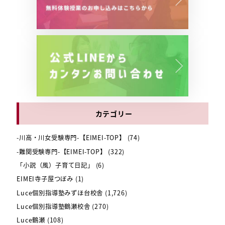
カテゴリー
-川高・川女受験専門-【EIMEI-TOP】
(74)
-難関受験専門-【EIMEI-TOP】
(322)
「小説（風）子育て日記」
(6)
EIMEI寺子屋つぼみ
(1)
Luce個別指導塾みずほ台校舎
(1,726)
Luce個別指導塾鶴瀬校舎
(270)
Luce鶴瀬
(108)