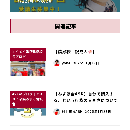
7/22(月)～8/30…
関連記事
【鶴瀬校 祝成人
】
エイメイ学院鶴瀬校
舎ブログ
yone
2025年1月13日
【みずほ台ASK】自分で購入す
ASKのブログ｜エイ
メイ学院みずほ台校
る、という行為の大事さについて
舎
村上飛鳥ASK
2025年1月23日