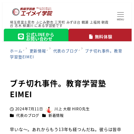
MENU
埼玉県富士見市 ふじみ野市 三芳町 みずほ台 鶴瀬 上福岡 朝霞
台 志木 柳瀬川 にある学習塾です
公式LINEから
無料体験
お問い合わせ
ホーム
更新情報
代表のブログ
ブチ切れ事件。教育
学習塾EIMEI
ブチ切れ事件。教育学習塾
EIMEI
2024年7月11日
川上 大樹 HIRO先生
投稿日
著
カテゴリー
カテゴリー
代表のブログ
新着情報
者
早いな～。あれからもう13年も経つんだね。彼らは皆卒