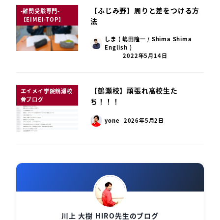
【ふじみ野】周りと差をつける方
-難関受験専門-
【EIMEI-TOP】
法
しま ( 嶋田隆一 / Shima Shima
English )
2022年5月14日
【鶴瀬校】頑張れ高校生た
エイメイ学院鶴瀬校
舎ブログ
ち！！！
yone
2026年5月2日
川上 大樹 HIRO先生のブログ