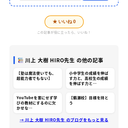
★ いいね
0
この記事が役に立ったら、いいね！
川上 大樹 HIRO先生 の他の記事
【塾は魔法使いでも、
小中学生の成績を伸ば
超能力者でもない】
す力と、高校生の成績
を伸ばす力と…
YouTubeを害にせず学
【鶴瀬校】目標を持と
びの教材にするのに欠
う
かせな…
→ 川上 大樹 HIRO先生 のブログをもっと見る