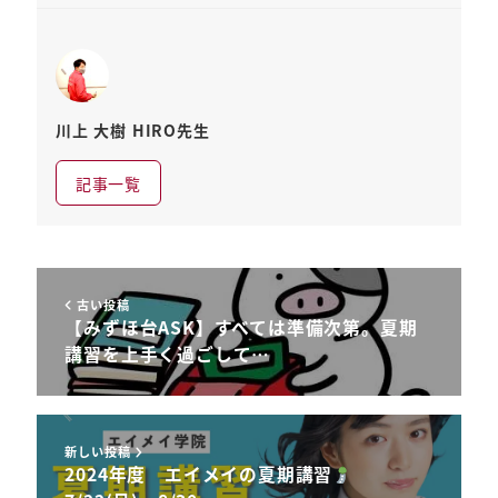
川上 大樹 HIRO先生
記事一覧
古い投稿
【みずほ台ASK】すべては準備次第。夏期
講習を上手く過ごして…
新しい投稿
2024年度 エイメイの夏期講習