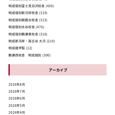
明成個別富士見羽沢校舎
(430)
明成個別新河岸校舎
(319)
明成個別朝霞台校舎
(315)
明成個別水谷校舎
(476)
明成個別鶴瀬東校舎
(316)
明成新河岸・南古谷 大河
(210)
明成極学館
(12)
鶴瀬西校舎 明成個別
(300)
アーカイブ
2026年8月
2026年7月
2026年6月
2026年5月
2026年4月