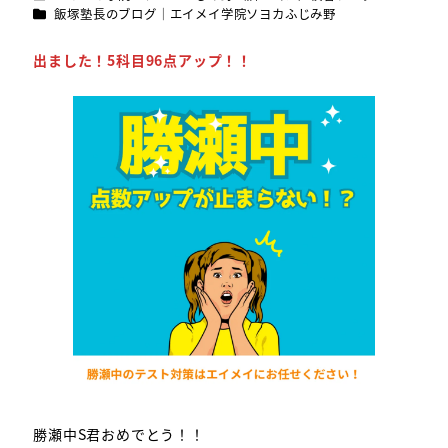
者
カテゴリー
飯塚塾長のブログ｜エイメイ学院ソヨカふじみ野
出ました！5科目96点アップ！！
勝瀬中S君おめでとう！！