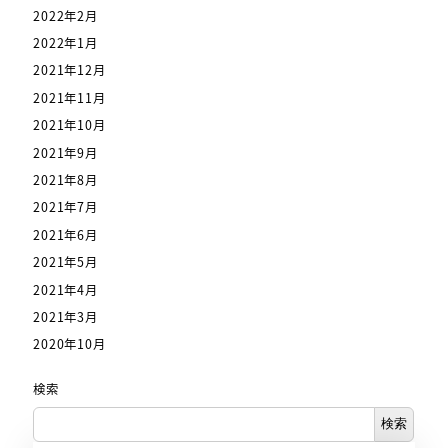
2022年2月
2022年1月
2021年12月
2021年11月
2021年10月
2021年9月
2021年8月
2021年7月
2021年6月
2021年5月
2021年4月
2021年3月
2020年10月
検索
検索