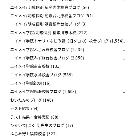
エイメイ/明成個別 新座志木校舎ブログ
(56)
エイメイ/明成個別 朝霞台北原校舎ブログ
(54)
エイメイ/明成個別 朝霞根岸台校ブログ
(3)
エイメイ学院/明成個別 柳瀬川志木校
(222)
エイメイ学院トナリエふじみ野（旧ソヨカ）校舎ブログ
(1,554)
エイメイ学院ふじみ野校舎ブログ
(1,539)
エイメイ学院みずほ台校舎ブログ
(2,050)
エイメイ学院南古谷校
(131)
エイメイ学院水谷校舎ブログ
(589)
エイメイ学院説明
(16)
エイメイ学院鶴瀬校舎ブログ
(1,608)
おいたんのブログ
(146)
テスト結果
(54)
テスト結果・合格実績
(88)
ひらいで(にくぽ)先生のブログ
(17)
ふじみ野上福岡校舎
(322)