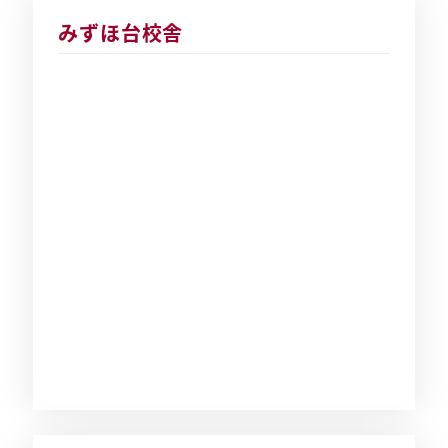
みずほ台校舎