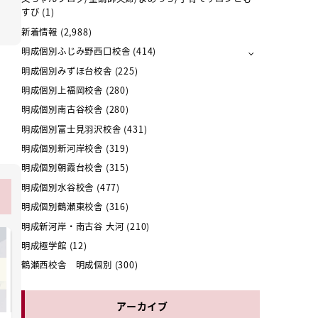
すび
(1)
新着情報
(2,988)
明成個別ふじみ野西口校舎
(414)
明成個別みずほ台校舎
(225)
明成個別上福岡校舎
(280)
明成個別南古谷校舎
(280)
明成個別富士見羽沢校舎
(431)
明成個別新河岸校舎
(319)
明成個別朝霞台校舎
(315)
明成個別水谷校舎
(477)
明成個別鶴瀬東校舎
(316)
明成新河岸・南古谷 大河
(210)
明成極学館
(12)
鶴瀬西校舎 明成個別
(300)
アーカイブ