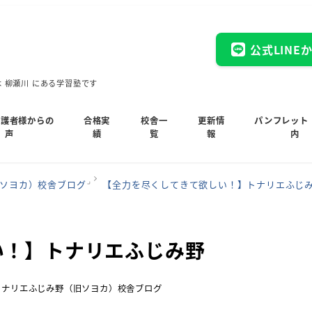
公式LINE
木 柳瀬川 にある学習塾です
保護者様からの
合格実
校舎一
更新情
パンフレット
声
績
覧
報
内
ソヨカ）校舎ブログ
【全力を尽くしてきて欲しい！】トナリエふじ
い！】トナリエふじみ野
トナリエふじみ野（旧ソヨカ）校舎ブログ