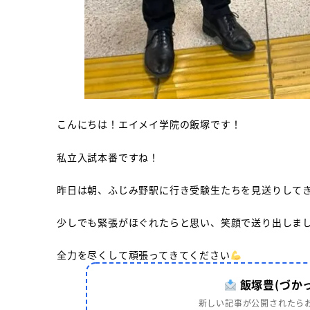
こんにちは！エイメイ学院の飯塚です！
私立入試本番ですね！
昨日は朝、ふじみ野駅に行き受験生たちを見送りして
少しでも緊張がほぐれたらと思い、笑顔で送り出しました
全力を尽くして頑張ってきてください
飯塚豊(づか
新しい記事が公開されたらお