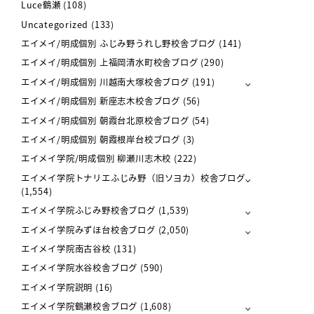
Luce鶴瀬
(108)
Uncategorized
(133)
エイメイ/明成個別 ふじみ野うれし野校舎ブログ
(141)
エイメイ/明成個別 上福岡清水町校舎ブログ
(290)
エイメイ/明成個別 川越南大塚校舎ブログ
(191)
エイメイ/明成個別 新座志木校舎ブログ
(56)
エイメイ/明成個別 朝霞台北原校舎ブログ
(54)
エイメイ/明成個別 朝霞根岸台校ブログ
(3)
エイメイ学院/明成個別 柳瀬川志木校
(222)
エイメイ学院トナリエふじみ野（旧ソヨカ）校舎ブログ
(1,554)
エイメイ学院ふじみ野校舎ブログ
(1,539)
エイメイ学院みずほ台校舎ブログ
(2,050)
エイメイ学院南古谷校
(131)
エイメイ学院水谷校舎ブログ
(590)
エイメイ学院説明
(16)
エイメイ学院鶴瀬校舎ブログ
(1,608)