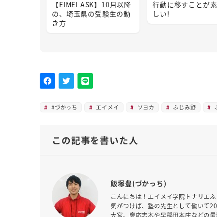
【EIMEI ASK】10月以降
行動に移すことが
の、埼玉県の受験生の動
しい!
き方
#づかっち
エイメイ
ソヨカ
ふじみ野
この記事を書いた人
飯塚豊(づかっち)
こんにちは！エイメイ学院トナリエふ
気がつけば、塾の先生として働いて2
大宮、慶応志木や早稲田本庄などの最