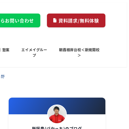
からお問い合わせ
資料請求/無料体験
｜塾案
エイメイグルー
朝霞根岸台校＜新規開校
プ
＞
み野
飯塚豊(づかっち)のブログ