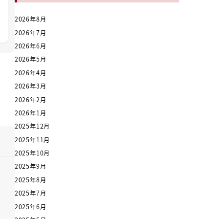
2026年8月
2026年7月
2026年6月
2026年5月
2026年4月
2026年3月
2026年2月
2026年1月
2025年12月
2025年11月
2025年10月
2025年9月
2025年8月
2025年7月
2025年6月