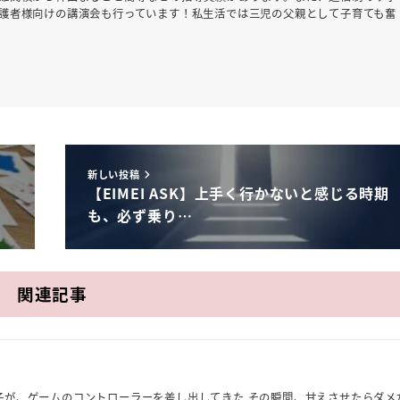
護者様向けの講演会も行っています！私生活では三児の父親として子育ても奮
新しい投稿
【EIMEI ASK】上手く行かないと感じる時期
も、必ず乗り…
関連記事
息子が、ゲームのコントローラーを差し出してきた その瞬間、甘えさせたらダメ