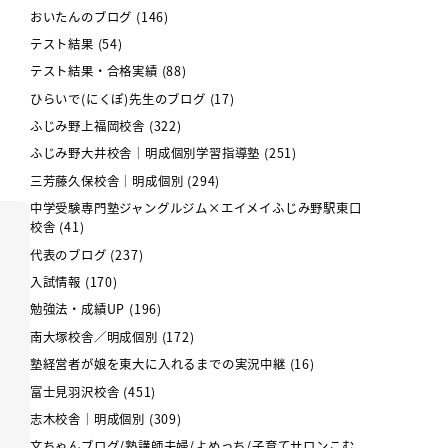
おいたんのブログ
(146)
テスト結果
(54)
テスト結果・合格実績
(88)
ひらいで(にくぽ)先生のブログ
(17)
ふじみ野上福岡校舎
(322)
ふじみ野大井校舎｜明成個別学習指導塾
(251)
三芳藤久保校舎｜明成個別
(294)
中学受験専門塾ジャングルジム×エイメイふじみ野駅東口
校舎
(41)
代表のブログ
(237)
入試情報
(170)
勉強法・成績UP
(196)
南大塚校舎／明成個別
(172)
塾経営者が娘を東大に入れるまでの実況中継
(16)
富士見羽沢校舎
(451)
志木校舎｜明成個別
(309)
文ちゃんブログ/塾講師夫婦/よめっち/子育てサロンこむ