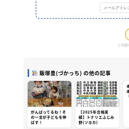
この記
飯塚豊(づかっち) の他の記事
がんばってるね！そ
【2025年合格実
の一言が子どもを伸
績】トナリエふじみ
ばす！
野(ソヨカ)