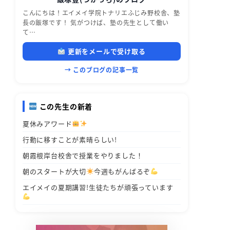
こんにちは！エイメイ学院トナリエふじみ野校舎、塾
長の飯塚です！ 気がつけば、塾の先生として働い
て…
更新をメールで受け取る
→ このブログの記事一覧
この先生の新着
夏休みアワード
行動に移すことが素晴らしい!
朝霞根岸台校舎で授業をやりました！
朝のスタートが大切
今週もがんばるぞ
エイメイの夏期講習!生徒たちが頑張っています