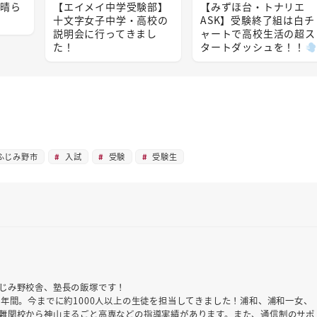
素晴ら
【エイメイ中学受験部】
【みずほ台・トナリエ
十文字女子中学・高校の
ASK】受験終了組は白チ
説明会に行ってきまし
ャートで高校生活の超ス
た！
タートダッシュを！！
ふじみ野市
入試
受験
受験生
じみ野校舎、塾長の飯塚です！
0年間。今までに約1000人以上の生徒を担当してきました！浦和、浦和一女、
難関校から神山まるごと高専などの指導実績があります。また、通信制のサポ