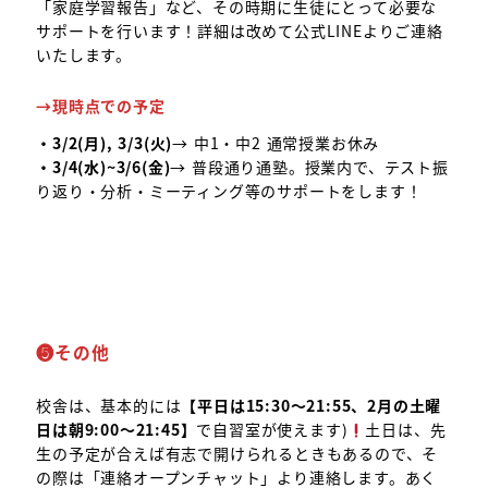
「家庭学習報告」など、その時期に生徒にとって必要な
サポートを行います！詳細は改めて公式LINEよりご連絡
いたします。
→現時点での予定
・3/2(月), 3/3(火)
→ 中1・中2 通常授業お休み
・3/4(水)~3/6(金)
→ 普段通り通塾。授業内で、テスト振
り返り・分析・ミーティング等のサポートをします！
❺
その他
校舎は、基本的には
【平日は15:30～21:55、2月の土曜
日は朝9:00～21:45】
で自習室が使えます)
土日は、先
生の予定が合えば有志で開けられるときもあるので、そ
の際は「連絡オープンチャット」より連絡します。あく