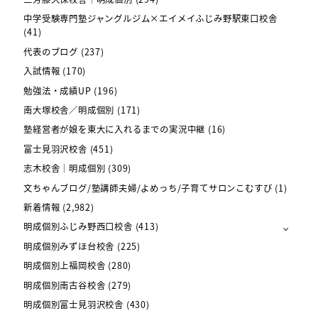
中学受験専門塾ジャングルジム×エイメイふじみ野駅東口校舎
(41)
代表のブログ
(237)
入試情報
(170)
勉強法・成績UP
(196)
南大塚校舎／明成個別
(171)
塾経営者が娘を東大に入れるまでの実況中継
(16)
富士見羽沢校舎
(451)
志木校舎｜明成個別
(309)
文ちゃんブログ/塾講師夫婦/よめっち/子育てサロンこむすび
(1)
新着情報
(2,982)
明成個別ふじみ野西口校舎
(413)
明成個別みずほ台校舎
(225)
明成個別上福岡校舎
(280)
明成個別南古谷校舎
(279)
明成個別富士見羽沢校舎
(430)