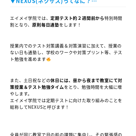
▼NEXUS(
ネクサス
)
ってなに？
…
エイメイ学院では、
定期テスト約２週間前から
特別時間
割となり、
原則毎日通塾
をします！
授業内でのテスト対策講義＆対策演習に加えて、授業の
ない日も通塾し、学校のワークや対策プリント等、テス
ト勉強を進めます
また、土日祝などの
休日には、昼から夜まで教室にて対
策授業＆テスト勉強タイム
をとり、勉強時間を大幅に増
やします。
エイメイ学院では定期テストに向けた取り組みのことを
総称してNEXUSと呼びます！
全員が同じ教室で目の前の課題に集中し、その緊張感の