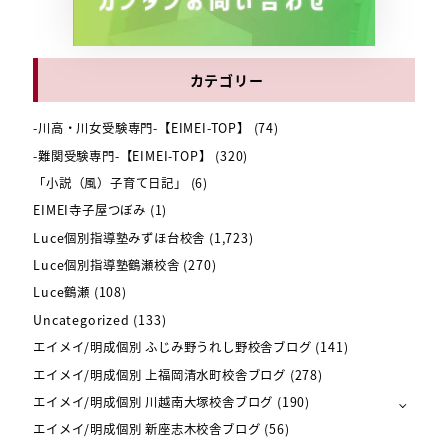
カテゴリー
-川高・川女受験専門-【EIMEI-TOP】
(74)
-難関受験専門-【EIMEI-TOP】
(320)
「小説（風）子育て日記」
(6)
EIMEI寺子屋つぼみ
(1)
Luce個別指導塾みずほ台校舎
(1,723)
Luce個別指導塾鶴瀬校舎
(270)
Luce鶴瀬
(108)
Uncategorized
(133)
エイメイ/明成個別 ふじみ野うれし野校舎ブログ
(141)
エイメイ/明成個別 上福岡清水町校舎ブログ
(278)
エイメイ/明成個別 川越南大塚校舎ブログ
(190)
エイメイ/明成個別 新座志木校舎ブログ
(56)