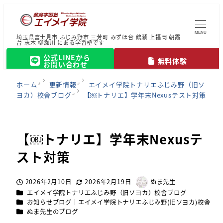
MENU
埼玉県富士見市 ふじみ野市 三芳町 みずほ台 鶴瀬 上福岡 朝霞
台 志木 柳瀬川 にある学習塾です
公式LINEから
無料体験
お問い合わせ
ホーム
更新情報
エイメイ学院トナリエふじみ野（旧ソ
ヨカ）校舎ブログ
【￼トナリエ】学年末Nexusテスト対策
【￼トナリエ】学年末Nexusテ
スト対策
2026年2月10日
2026年2月19日
ぬま先生
投稿日
更新日
著
カテゴリー
エイメイ学院トナリエふじみ野（旧ソヨカ）校舎ブログ
者
カテゴリー
お知らせブログ｜エイメイ学院トナリエふじみ野(旧ソヨカ)校舎
カテゴリー
ぬま先生のブログ