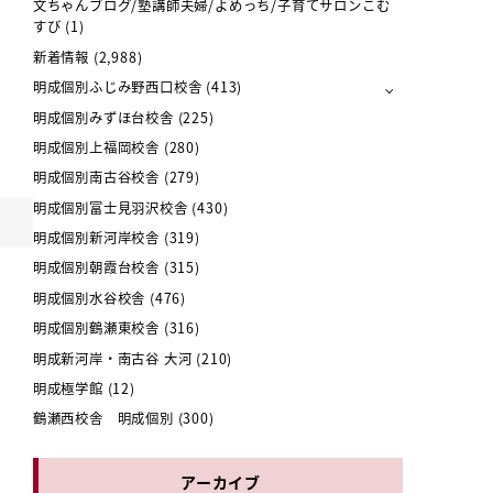
文ちゃんブログ/塾講師夫婦/よめっち/子育てサロンこむ
すび
(1)
新着情報
(2,988)
明成個別ふじみ野西口校舎
(413)
明成個別みずほ台校舎
(225)
明成個別上福岡校舎
(280)
明成個別南古谷校舎
(279)
明成個別富士見羽沢校舎
(430)
明成個別新河岸校舎
(319)
明成個別朝霞台校舎
(315)
明成個別水谷校舎
(476)
明成個別鶴瀬東校舎
(316)
明成新河岸・南古谷 大河
(210)
明成極学館
(12)
鶴瀬西校舎 明成個別
(300)
アーカイブ