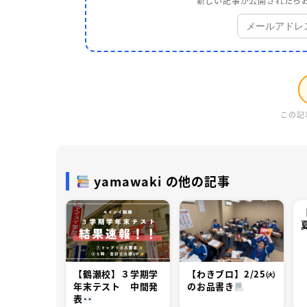
新しい記事が公開されたらお
この記
yamawaki の他の記事
【鶴瀬校】３学期学
【わきブロ】2/25㈫
年末テスト 中間発
のお品書き
表