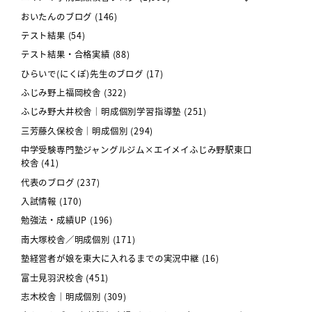
おいたんのブログ
(146)
テスト結果
(54)
テスト結果・合格実績
(88)
ひらいで(にくぽ)先生のブログ
(17)
ふじみ野上福岡校舎
(322)
ふじみ野大井校舎｜明成個別学習指導塾
(251)
三芳藤久保校舎｜明成個別
(294)
中学受験専門塾ジャングルジム×エイメイふじみ野駅東口
校舎
(41)
代表のブログ
(237)
入試情報
(170)
勉強法・成績UP
(196)
南大塚校舎／明成個別
(171)
塾経営者が娘を東大に入れるまでの実況中継
(16)
富士見羽沢校舎
(451)
志木校舎｜明成個別
(309)