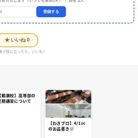
知らせします（いつでも解除OK） ・ 読者
2
人
登録する
★ いいね
0
事が役に立ったら、いいね！
【鶴瀬校】高等部の
夏期講習について
【わきブロ】4/1㈫
のお品書き