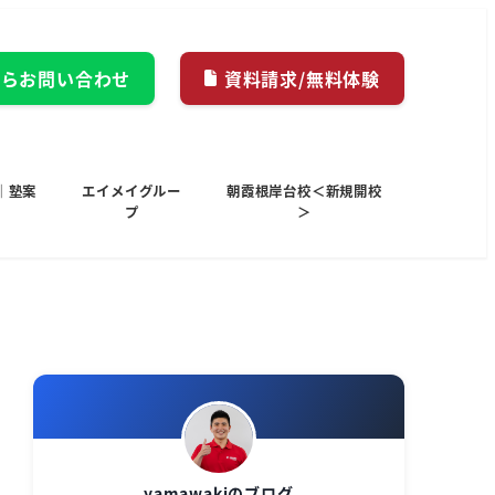
からお問い合わせ
資料請求/無料体験
｜塾案
エイメイグルー
朝霞根岸台校＜新規開校
プ
＞
yamawakiのブログ