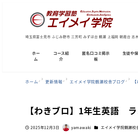
埼玉県富士見市 ふじみ野市 三芳町 みずほ台 鶴瀬 上福岡 朝霞台 志
ホー
コース紹
匿名口コミ掲示
生徒や
ム
介
板
ホーム
更新情報
エイメイ学院鶴瀬校舎ブログ
【
【わきブロ】1年生英語 
カテゴリー
2025年12月3日
yamawaki
エイメイ学院鶴瀬校
投稿日
著
者