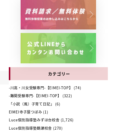
カテゴリー
-川高・川女受験専門-【EIMEI-TOP】
(74)
-難関受験専門-【EIMEI-TOP】
(322)
「小説（風）子育て日記」
(6)
EIMEI寺子屋つぼみ
(1)
Luce個別指導塾みずほ台校舎
(1,726)
Luce個別指導塾鶴瀬校舎
(270)