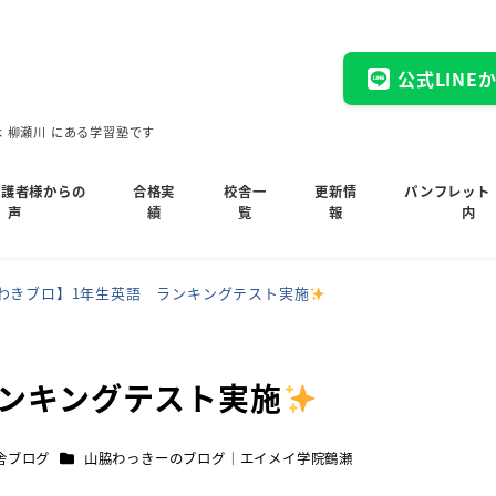
公式LINE
木 柳瀬川 にある学習塾です
保護者様からの
合格実
校舎一
更新情
パンフレット
声
績
覧
報
内
わきブロ】1年生英語 ランキングテスト実施
ランキングテスト実施
カテゴリー
舎ブログ
山脇わっきーのブログ｜エイメイ学院鶴瀬