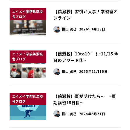
【鶴瀬校】習慣が大事！学習室オ
エイメイ学院鶴瀬校
舎ブログ
ンライン
横山 眞己
2026年4月18日
【鶴瀬校】10to10！！~11/15 今
エイメイ学院鶴瀬校
舎ブログ
日のアワード②~
横山 眞己
2025年11月16日
【鶴瀬校】夏が明けたら… ~夏
エイメイ学院鶴瀬校
舎ブログ
期講習18日目~
横山 眞己
2024年8月21日