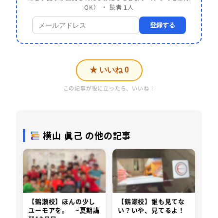
OK） ・ 読者
1
人
登録する
★ いいね
0
この記事が役に立ったら、いいね！
横山 眞己 の他の記事
【鶴瀬校】ほんの少し
【鶴瀬校】誰も見てな
ユーモアを。 ~夏期講
い？いや、見てるよ！