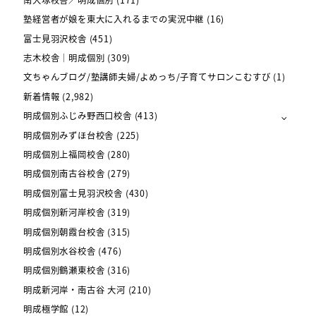
塾経営者が娘を東大に入れるまでの実況中継
(16)
富士見羽沢校舎
(451)
志木校舎｜明成個別
(309)
文ちゃんブログ/塾講師夫婦/よめっち/子育てサロンこむすび
(1)
新着情報
(2,982)
明成個別ふじみ野西口校舎
(413)
明成個別みずほ台校舎
(225)
明成個別上福岡校舎
(280)
明成個別南古谷校舎
(279)
明成個別富士見羽沢校舎
(430)
明成個別新河岸校舎
(319)
明成個別朝霞台校舎
(315)
明成個別水谷校舎
(476)
明成個別鶴瀬東校舎
(316)
明成新河岸・南古谷 大河
(210)
明成極学館
(12)