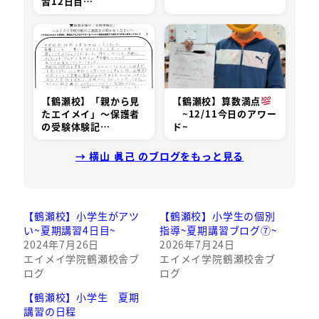
習12日目…
【鶴瀬校】「親から見
【鶴瀬校】算数満点
たエイメイ」～保護者
~12/11今日のアワー
の受験体験記…
ド~
→ 横山 眞己 のブログをもっと見る
【鶴瀬校】小学生がアツ
【鶴瀬校】小学生の個別
い~夏期講習4日目~
指導~夏期講習ブログ⑦~
2024年7月26日
2026年7月24日
エイメイ学院鶴瀬校舎ブ
エイメイ学院鶴瀬校舎ブ
ログ
ログ
【鶴瀬校】小学生 夏期
講習の日程