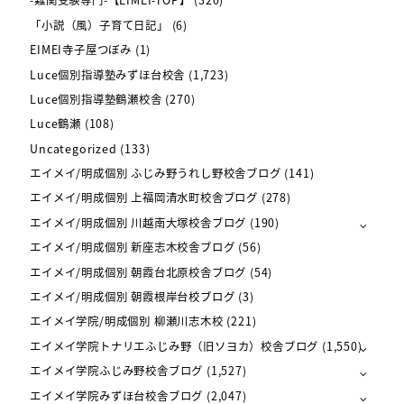
-難関受験専門-【EIMEI-TOP】
(320)
「小説（風）子育て日記」
(6)
EIMEI寺子屋つぼみ
(1)
Luce個別指導塾みずほ台校舎
(1,723)
Luce個別指導塾鶴瀬校舎
(270)
Luce鶴瀬
(108)
Uncategorized
(133)
エイメイ/明成個別 ふじみ野うれし野校舎ブログ
(141)
エイメイ/明成個別 上福岡清水町校舎ブログ
(278)
エイメイ/明成個別 川越南大塚校舎ブログ
(190)
エイメイ/明成個別 新座志木校舎ブログ
(56)
エイメイ/明成個別 朝霞台北原校舎ブログ
(54)
エイメイ/明成個別 朝霞根岸台校ブログ
(3)
エイメイ学院/明成個別 柳瀬川志木校
(221)
エイメイ学院トナリエふじみ野（旧ソヨカ）校舎ブログ
(1,550)
エイメイ学院ふじみ野校舎ブログ
(1,527)
エイメイ学院みずほ台校舎ブログ
(2,047)