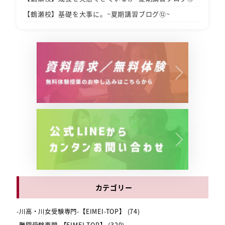
【鶴瀬校】基礎を大事に。~夏期講習ブログ⑫~
カテゴリー
-川高・川女受験専門-【EIMEI-TOP】
(74)