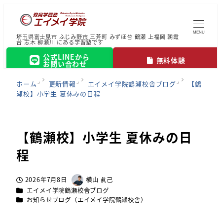
MENU
埼玉県富士見市 ふじみ野市 三芳町 みずほ台 鶴瀬 上福岡 朝霞
台 志木 柳瀬川 にある学習塾です
公式LINEから
無料体験
お問い合わせ
ホーム
更新情報
エイメイ学院鶴瀬校舎ブログ
【鶴
瀬校】小学生 夏休みの日程
【鶴瀬校】小学生 夏休みの日
程
2026年7月8日
横山 眞己
投稿日
著
カテゴリー
エイメイ学院鶴瀬校舎ブログ
者
カテゴリー
お知らせブログ（エイメイ学院鶴瀬校舎）