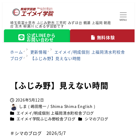
MENU
埼玉県富士見市 ふじみ野市 三芳町 みずほ台 鶴瀬 上福岡 朝霞
台 志木 柳瀬川 にある学習塾です
公式LINEから
無料体験
お問い合わせ
ホーム
更新情報
エイメイ/明成個別 上福岡清水町校舎
ブログ
【ふじみ野】見えない時間
【ふじみ野】見えない時間
2026年5月12日
投稿日
しま ( 嶋田隆一 / Shima Shima English )
著
カテゴリー
エイメイ/明成個別 上福岡清水町校舎ブログ
者
カテゴリー
カテゴリー
エイメイ学院ふじみ野校舎ブログ
シマのブログ
＃シマのブログ 2026/5/7