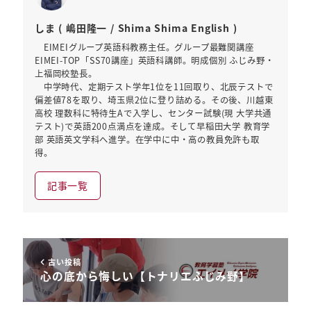
しま ( 嶋田隆一 / Shima Shima English )
EIMEIグループ英語科教務主任。グループ最難関講座
EIMEI-TOP「SS70講座」英語科講師。明成個別 ふじみ野・
上福岡校塾長。
中学時代、定期テスト学年1位を11回取り、北辰テストで
偏差値78を取り、埼玉県2位に登り詰める。その後、川越東
高校 理数科に特待生Aで入学し、センター試験(現 大学共通
テスト)で英語200点満点を達成。そして早稲田大学 教育学
部 英語英文学科へ進学。在学中に中・高の教員免許も取
得。
記事一覧
古い投稿
心の底から悔しい【トナリエふじみ野】