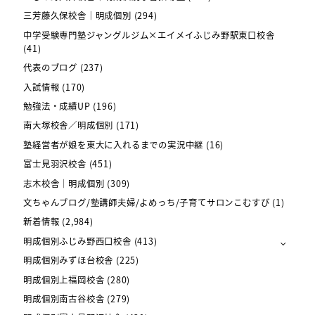
三芳藤久保校舎｜明成個別
(294)
中学受験専門塾ジャングルジム×エイメイふじみ野駅東口校舎
(41)
代表のブログ
(237)
入試情報
(170)
勉強法・成績UP
(196)
南大塚校舎／明成個別
(171)
塾経営者が娘を東大に入れるまでの実況中継
(16)
富士見羽沢校舎
(451)
志木校舎｜明成個別
(309)
文ちゃんブログ/塾講師夫婦/よめっち/子育てサロンこむすび
(1)
新着情報
(2,984)
明成個別ふじみ野西口校舎
(413)
明成個別みずほ台校舎
(225)
明成個別上福岡校舎
(280)
明成個別南古谷校舎
(279)