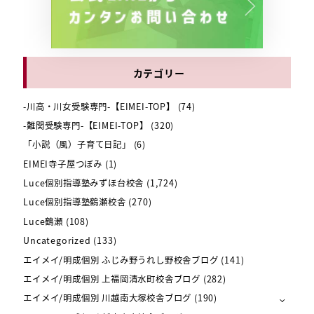
カテゴリー
-川高・川女受験専門-【EIMEI-TOP】
(74)
-難関受験専門-【EIMEI-TOP】
(320)
「小説（風）子育て日記」
(6)
EIMEI寺子屋つぼみ
(1)
Luce個別指導塾みずほ台校舎
(1,724)
Luce個別指導塾鶴瀬校舎
(270)
Luce鶴瀬
(108)
Uncategorized
(133)
エイメイ/明成個別 ふじみ野うれし野校舎ブログ
(141)
エイメイ/明成個別 上福岡清水町校舎ブログ
(282)
エイメイ/明成個別 川越南大塚校舎ブログ
(190)