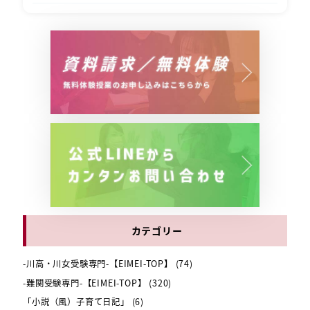
カテゴリー
-川高・川女受験専門-【EIMEI-TOP】
(74)
-難関受験専門-【EIMEI-TOP】
(320)
「小説（風）子育て日記」
(6)