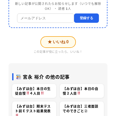
新しい記事が公開されたらお知らせします（いつでも解除
OK） ・ 読者
1
人
登録する
★ いいね
0
この記事が役に立ったら、いいね！
宮永 裕介 の他の記事
【みずほ台】本日の生
【みずほ台】本日の自
徒自慢
４人目
慢２人目
【みずほ台】期末テス
【みずほ台】三者面談
ト前Ｅテスト結果発表
でのできごと②