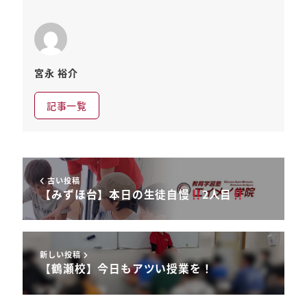
宮永 裕介
記事一覧
古い投稿
【みずほ台】本日の生徒自慢
2人目
新しい投稿
【鶴瀬校】今日もアツい授業を！