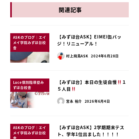
関連記事
【みずほ台ASK】EIMEI缶バッ
ASKのブログ｜エイ
メイ学院みずほ台校
ジ！リニューアル！
舎
村上飛鳥ASK
2024年6月28日
【みずほ台】本日の生徒自慢
１
Luce個別指導塾み
ずほ台校舎
５人目
宮永 裕介
2026年6月4日
【みずほ台ASK】2学期期末テス
ASKのブログ｜エイ
メイ学院みずほ台校
ト、学年1位出ました！！！！
舎