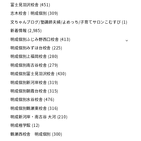
富士見羽沢校舎
(451)
志木校舎｜明成個別
(309)
文ちゃんブログ/塾講師夫婦/よめっち/子育てサロンこむすび
(1)
新着情報
(2,985)
明成個別ふじみ野西口校舎
(413)
明成個別みずほ台校舎
(225)
明成個別上福岡校舎
(280)
明成個別南古谷校舎
(279)
明成個別富士見羽沢校舎
(430)
明成個別新河岸校舎
(319)
明成個別朝霞台校舎
(315)
明成個別水谷校舎
(476)
明成個別鶴瀬東校舎
(316)
明成新河岸・南古谷 大河
(210)
明成極学館
(12)
鶴瀬西校舎 明成個別
(300)