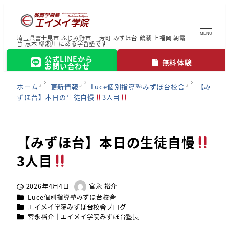
MENU
埼玉県富士見市 ふじみ野市 三芳町 みずほ台 鶴瀬 上福岡 朝霞
台 志木 柳瀬川 にある学習塾です
公式LINEから
無料体験
お問い合わせ
ホーム
更新情報
Luce個別指導塾みずほ台校舎
【み
ずほ台】本日の生徒自慢
3人目
【みずほ台】本日の生徒自慢
3人目
2026年4月4日
宮永 裕介
投稿日
著
カテゴリー
Luce個別指導塾みずほ台校舎
者
カテゴリー
エイメイ学院みずほ台校舎ブログ
カテゴリー
宮永裕介｜エイメイ学院みずほ台塾長