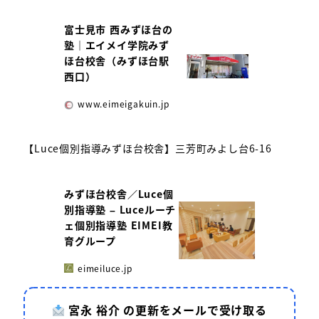
富士見市 西みずほ台の
塾｜エイメイ学院みず
ほ台校舎（みずほ台駅
西口）
www.eimeigakuin.jp
【Luce個別指導みずほ台校舎】三芳町みよし台6-16
みずほ台校舎／Luce個
別指導塾 – Luceルーチ
ェ個別指導塾 EIMEI教
育グループ
eimeiluce.jp
宮永 裕介 の更新をメールで受け取る