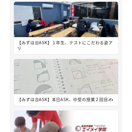
【みずほ台ASK】１年生、テストにこだわる姿ア
リ
【みずほ台ASK】本日ASK、中受の授業２回目✍