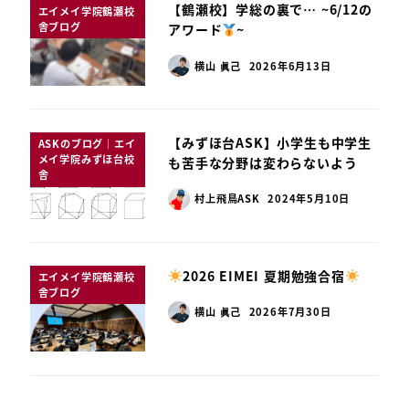
【鶴瀬校】学総の裏で… ~6/12の
エイメイ学院鶴瀬校
舎ブログ
アワード
~
横山 眞己
2026年6月13日
【みずほ台ASK】小学生も中学生
ASKのブログ｜エイ
メイ学院みずほ台校
も苦手な分野は変わらないよう
舎
村上飛鳥ASK
2024年5月10日
2026 EIMEI 夏期勉強合宿
エイメイ学院鶴瀬校
舎ブログ
横山 眞己
2026年7月30日