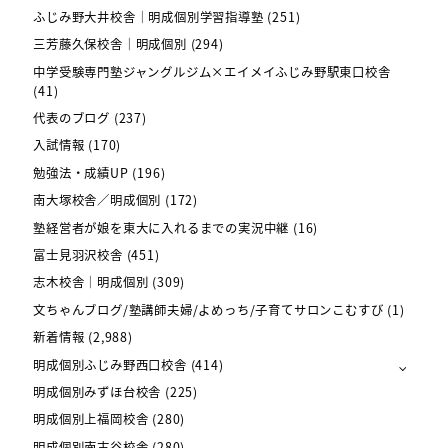
ふじみ野大井校舎｜明成個別学習指導塾
(251)
三芳藤久保校舎｜明成個別
(294)
中学受験専門塾ジャングルジム×エイメイふじみ野駅東口校舎
(41)
代表のブログ
(237)
入試情報
(170)
勉強法・成績UP
(196)
南大塚校舎／明成個別
(172)
塾経営者が娘を東大に入れるまでの実況中継
(16)
富士見羽沢校舎
(451)
志木校舎｜明成個別
(309)
文ちゃんブログ/塾講師夫婦/よめっち/子育てサロンこむすび
(1)
新着情報
(2,988)
明成個別ふじみ野西口校舎
(414)
明成個別みずほ台校舎
(225)
明成個別上福岡校舎
(280)
明成個別南古谷校舎
(280)