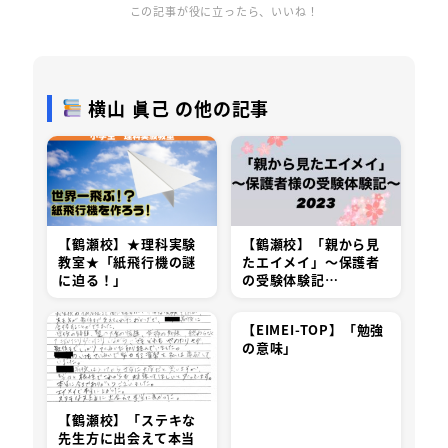
この記事が役に立ったら、いいね！
横山 眞己 の他の記事
【鶴瀬校】★理科実験
【鶴瀬校】「親から見
教室★「紙飛行機の謎
たエイメイ」～保護者
に迫る！」
の受験体験記…
【EIMEI-TOP】「勉強
の意味」
【鶴瀬校】「ステキな
先生方に出会えて本当