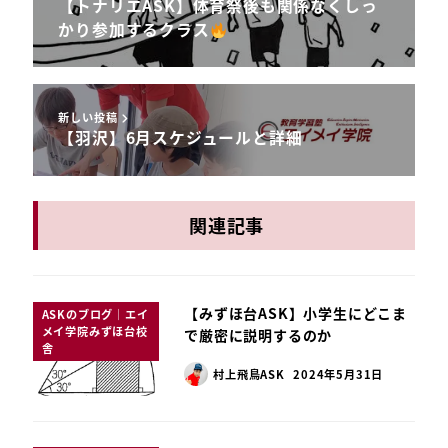
【トナリエASK】体育祭後も関係なくしっ
かり参加するクラス
新しい投稿
【羽沢】6月スケジュールと詳細
関連記事
【みずほ台ASK】小学生にどこま
ASKのブログ｜エイ
メイ学院みずほ台校
で厳密に説明するのか
舎
村上飛鳥ASK
2024年5月31日