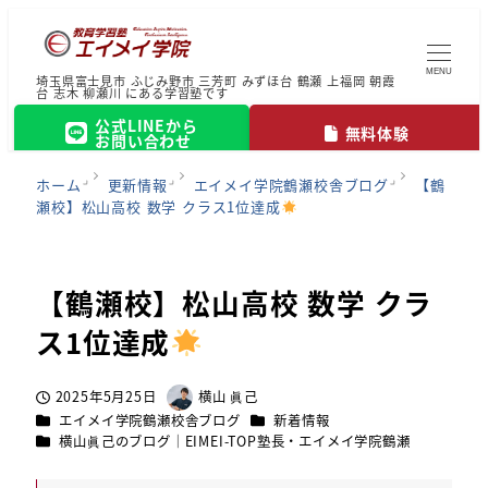
MENU
埼玉県富士見市 ふじみ野市 三芳町 みずほ台 鶴瀬 上福岡 朝霞
台 志木 柳瀬川 にある学習塾です
公式LINEから
無料体験
お問い合わせ
ホーム
更新情報
エイメイ学院鶴瀬校舎ブログ
【鶴
瀬校】松山高校 数学 クラス1位達成
【鶴瀬校】松山高校 数学 クラ
ス1位達成
2025年5月25日
横山 眞己
投稿日
著
カテゴリー
カテゴリー
エイメイ学院鶴瀬校舎ブログ
新着情報
者
カテゴリー
横山眞己のブログ｜EIMEI-TOP塾長・エイメイ学院鶴瀬