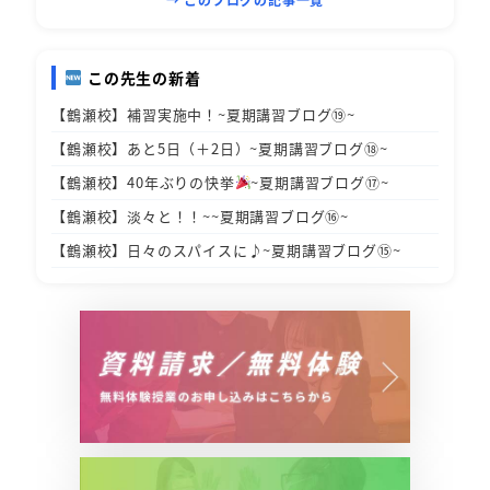
この先生の新着
【鶴瀬校】補習実施中！~夏期講習ブログ⑲~
【鶴瀬校】あと5日（＋2日）~夏期講習ブログ⑱~
【鶴瀬校】40年ぶりの快挙
~夏期講習ブログ⑰~
【鶴瀬校】淡々と！！~~夏期講習ブログ⑯~
【鶴瀬校】日々のスパイスに♪~夏期講習ブログ⑮~