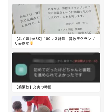
【みずほ台ASK】100マス計算！算数王グランプ
リ表彰式
【鶴瀬校】充実の時間