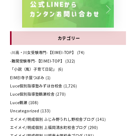
カテゴリー
-川高・川女受験専門-【EIMEI-TOP】
(74)
-難関受験専門-【EIMEI-TOP】
(322)
「小説（風）子育て日記」
(6)
EIMEI寺子屋つぼみ
(1)
Luce個別指導塾みずほ台校舎
(1,726)
Luce個別指導塾鶴瀬校舎
(270)
Luce鶴瀬
(108)
Uncategorized
(133)
エイメイ/明成個別 ふじみ野うれし野校舎ブログ
(141)
エイメイ/明成個別 上福岡清水町校舎ブログ
(290)
エイメイ/明成個別 川越南大塚校舎ブログ
(191)