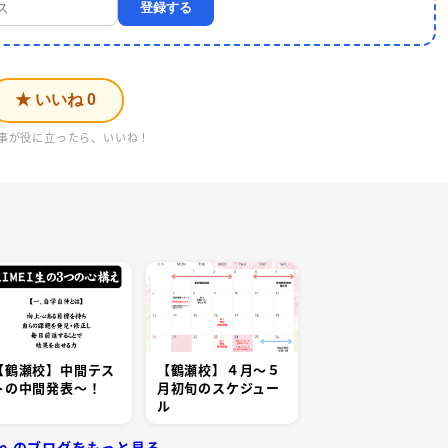
登録する
★ いいね
0
事が役に立ったら、いいね！
【鶴瀬校】中間テス
【鶴瀬校】４月～５
トの中間発表～！
月初旬のスケジュー
ル
one のブログをもっと見る