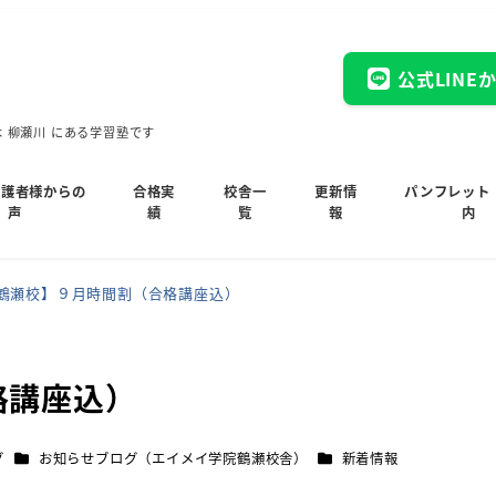
公式LINE
木 柳瀬川 にある学習塾です
保護者様からの
合格実
校舎一
更新情
パンフレット
声
績
覧
報
内
鶴瀬校】９月時間割（合格講座込）
格講座込）
カテゴリー
カテゴリー
グ
お知らせブログ（エイメイ学院鶴瀬校舎）
新着情報