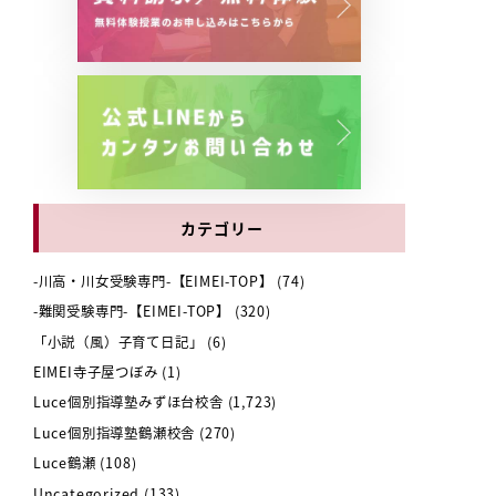
カテゴリー
-川高・川女受験専門-【EIMEI-TOP】
(74)
-難関受験専門-【EIMEI-TOP】
(320)
「小説（風）子育て日記」
(6)
EIMEI寺子屋つぼみ
(1)
Luce個別指導塾みずほ台校舎
(1,723)
Luce個別指導塾鶴瀬校舎
(270)
Luce鶴瀬
(108)
Uncategorized
(133)