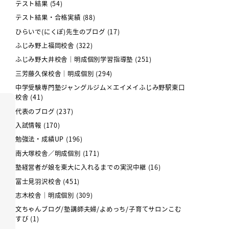
テスト結果
(54)
テスト結果・合格実績
(88)
ひらいで(にくぽ)先生のブログ
(17)
ふじみ野上福岡校舎
(322)
ふじみ野大井校舎｜明成個別学習指導塾
(251)
三芳藤久保校舎｜明成個別
(294)
中学受験専門塾ジャングルジム×エイメイふじみ野駅東口
校舎
(41)
代表のブログ
(237)
入試情報
(170)
勉強法・成績UP
(196)
南大塚校舎／明成個別
(171)
塾経営者が娘を東大に入れるまでの実況中継
(16)
富士見羽沢校舎
(451)
志木校舎｜明成個別
(309)
文ちゃんブログ/塾講師夫婦/よめっち/子育てサロンこむ
すび
(1)