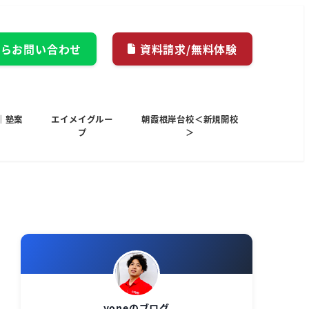
からお問い合わせ
資料請求/無料体験
｜塾案
エイメイグルー
朝霞根岸台校＜新規開校
プ
＞
yoneのブログ