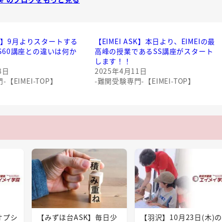
TOP】9月よりスタートする
【EIMEI ASK】本日より、EIMEIの最
S60講座との違いは何か
高峰の授業であるSS講座がスタート
します！！
8日
2025年4月11日
【EIMEI-TOP】
-難関受験専門-【EIMEI-TOP】
オプシ
【みずほ台ASK】毎日少
【羽沢】10月23日(木)