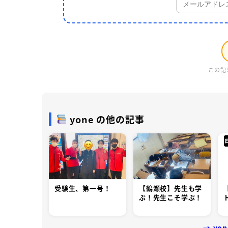
この記
yone の他の記事
受験生、第一号！
【鶴瀬校】先生も学
ぶ！先生こそ学ぶ！
→ y