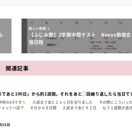
新しい投稿
も
【ふじみ野】2学期中間テスト Nexus勉強合
宿日程
関連記事
まであと100日」から約1週間。それをあと◯回繰り返したら当日で
学院のASです
入試まであと１００日を切りました その際にこういっ
チャットへ投下 それから８日間 入試まであと９２日 もう１週間が過
月26日