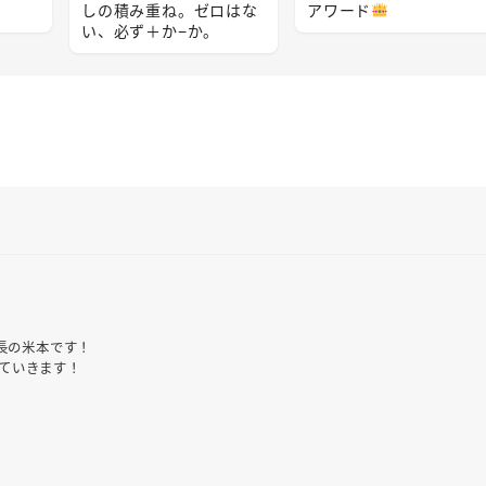
しの積み重ね。ゼロはな
アワード
い、必ず＋か−か。
塾長の米本です！
ていきます！