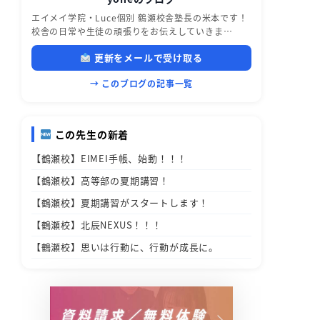
エイメイ学院・Luce個別 鶴瀬校舎塾長の米本です！
校舎の日常や生徒の頑張りをお伝えしていきま…
更新をメールで受け取る
→ このブログの記事一覧
この先生の新着
【鶴瀬校】EIMEI手帳、始動！！！
【鶴瀬校】高等部の夏期講習！
【鶴瀬校】夏期講習がスタートします！
【鶴瀬校】北辰NEXUS！！！
【鶴瀬校】思いは行動に、行動が成長に。