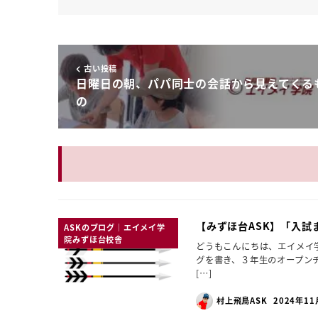
古い投稿
日曜日の朝、パパ同士の会話から見えてくる
の
【みずほ台ASK】「入試
ASKのブログ｜エイメイ学
院みずほ台校舎
どうもこんにちは、エイメイ
グを書き、３年生のオープン
[…]
村上飛鳥ASK
2024年11