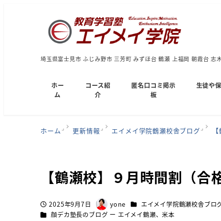
埼玉県富士見市 ふじみ野市 三芳町 みずほ台 鶴瀬 上福岡 朝霞台 志
ホー
コース紹
匿名口コミ掲示
生徒や
ム
介
板
ホーム
更新情報
エイメイ学院鶴瀬校舎ブログ
【
【鶴瀬校】９月時間割（合
カテゴリー
2025年9月7日
yone
エイメイ学院鶴瀬校舎ブロ
投稿日
著
カテゴリー
顔デカ塾長のブログ ー エイメイ鶴瀬、米本
者