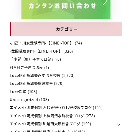
カテゴリー
-川高・川女受験専門-【EIMEI-TOP】
(74)
-難関受験専門-【EIMEI-TOP】
(320)
「小説（風）子育て日記」
(6)
EIMEI寺子屋つぼみ
(1)
Luce個別指導塾みずほ台校舎
(1,723)
Luce個別指導塾鶴瀬校舎
(270)
Luce鶴瀬
(108)
Uncategorized
(133)
エイメイ/明成個別 ふじみ野うれし野校舎ブログ
(141)
エイメイ/明成個別 上福岡清水町校舎ブログ
(278)
エイメイ/明成個別 川越南大塚校舎ブログ
(190)
エイメイ/明成個別 新座志木校舎ブログ
(56)