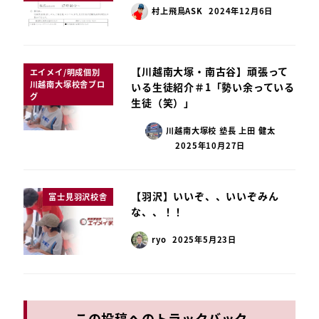
村上飛鳥ASK
2024年12月6日
【川越南大塚・南古谷】頑張って
エイメイ/明成個別
川越南大塚校舎ブロ
いる生徒紹介＃1「勢い余っている
グ
生徒（笑）」
川越南大塚校 塾長 上田 健太
2025年10月27日
【羽沢】いいぞ、、いいぞみん
富士見羽沢校舎
な、、！！
ryo
2025年5月23日
この投稿へのトラックバック