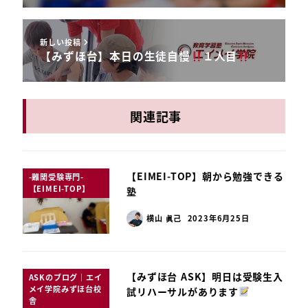
新しい投稿
【みずほ台】本日の生徒自慢
１人目
関連記事
【EIMEI-TOP】朝から勉強できる
-難関受験専門-
【EIMEI-TOP】
塾
横山 眞己
2023年6月25日
【みずほ台 ASK】明日は受験生入
ASKのブログ｜エイ
メイ学院みずほ台校
試リハーサルがあります
舎