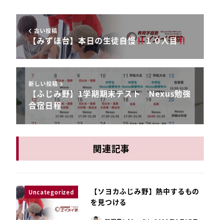
古い投稿
【みずほ台】本日の生徒自慢
１０人目
新しい投稿
【ふじみ野】1学期期末テスト Nexus勉強
合宿日程
関連記事
【ソヨカふじみ野】熱中するもの
Uncategorized
を見つける