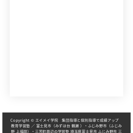
Copyright © エイメイ学院 集団指導と個別指導で成績アップ
教育学習塾 ／ 富士見市（みずほ台 鶴瀬 ）・ふじみ野市（ふじみ
野 上福岡）・三芳町周辺の学習塾 埼玉県富士見市 ふじみ野市 三