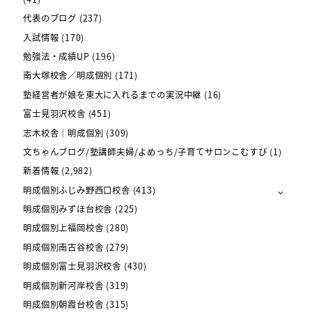
代表のブログ
(237)
入試情報
(170)
勉強法・成績UP
(196)
南大塚校舎／明成個別
(171)
塾経営者が娘を東大に入れるまでの実況中継
(16)
富士見羽沢校舎
(451)
志木校舎｜明成個別
(309)
文ちゃんブログ/塾講師夫婦/よめっち/子育てサロンこむすび
(1)
新着情報
(2,982)
明成個別ふじみ野西口校舎
(413)
明成個別みずほ台校舎
(225)
明成個別上福岡校舎
(280)
明成個別南古谷校舎
(279)
明成個別富士見羽沢校舎
(430)
明成個別新河岸校舎
(319)
明成個別朝霞台校舎
(315)