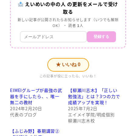
えいめいの中の人 の更新をメールで受け
取る
新しい記事が公開されたらお知らせします（いつでも解除
OK） ・ 読者
1
人
登録する
★ いいね
0
この記事が役に立ったら、いいね！
EIMEIグループが最強の武
【柳瀬川志木】「正しい
器を手にしたら、、唯一
勉強法」とは？3つの力で
無二の教材
成績アップを実現！
2024年2月20日
2025年7月2日
代表のブログ
エイメイ学院/明成個別
柳瀬川志木校
【ふじみ野】春期講習②