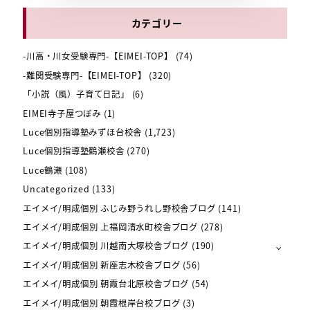
カテゴリー
-川高・川女受験専門-【EIMEI-TOP】
(74)
-難関受験専門-【EIMEI-TOP】
(320)
「小説（風）子育て日記」
(6)
EIMEI寺子屋つぼみ
(1)
Luce個別指導塾みずほ台校舎
(1,723)
Luce個別指導塾鶴瀬校舎
(270)
Luce鶴瀬
(108)
Uncategorized
(133)
エイメイ/明成個別 ふじみ野うれし野校舎ブログ
(141)
エイメイ/明成個別 上福岡清水町校舎ブログ
(278)
エイメイ/明成個別 川越南大塚校舎ブログ
(190)
エイメイ/明成個別 新座志木校舎ブログ
(56)
エイメイ/明成個別 朝霞台北原校舎ブログ
(54)
エイメイ/明成個別 朝霞根岸台校ブログ
(3)