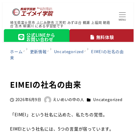
MENU
埼玉県富士見市 ふじみ野市 三芳町 みずほ台 鶴瀬 上福岡 朝霞
台 志木 柳瀬川 にある学習塾です
公式LINEから
無料体験
お問い合わせ
ホーム
更新情報
Uncategorized
EIMEIの社名の由
来
EIMEIの社名の由来
カテゴリー
2026年6月9日
えいめいの中の人
Uncategorized
投稿日
著
者
「EIMEI」という社名に込めた、私たちの覚悟。
EIMEIという社名には、5つの言葉が宿っています。