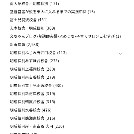
南大塚校舎／明成個別
(171)
塾経営者が娘を東大に入れるまでの実況中継
(16)
富士見羽沢校舎
(451)
志木校舎｜明成個別
(309)
文ちゃんブログ/塾講師夫婦/よめっち/子育てサロンこむすび
(1)
新着情報
(2,988)
明成個別ふじみ野西口校舎
(413)
明成個別みずほ台校舎
(225)
明成個別上福岡校舎
(280)
明成個別南古谷校舎
(279)
明成個別富士見羽沢校舎
(430)
明成個別新河岸校舎
(319)
明成個別朝霞台校舎
(315)
明成個別水谷校舎
(476)
明成個別鶴瀬東校舎
(316)
明成新河岸・南古谷 大河
(210)