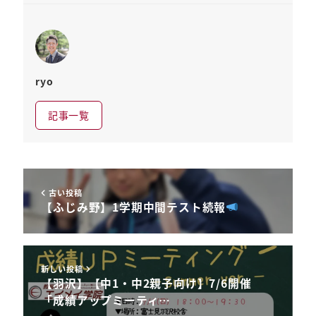
ryo
記事一覧
古い投稿
【ふじみ野】1学期中間テスト続報
新しい投稿
【羽沢】【中1・中2親子向け】7/6開催
「成績アップミーティ…