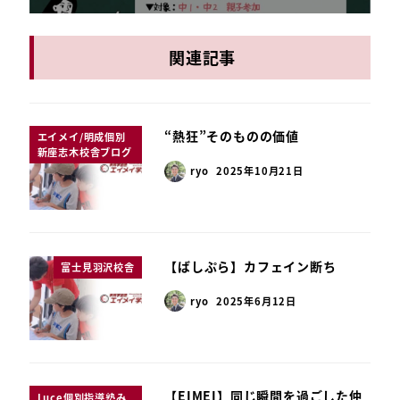
関連記事
“熱狂”そのものの価値
エイメイ/明成個別
新座志木校舎ブログ
ryo
2025年10月21日
【ばしぷら】カフェイン断ち
富士見羽沢校舎
ryo
2025年6月12日
【EIMEI】同じ瞬間を過ごした仲
Luce個別指導塾み