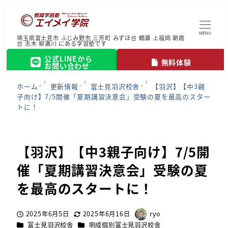
MENU
埼玉県富士見市 ふじみ野市 三芳町 みずほ台 鶴瀬 上福岡 朝霞
台 志木 柳瀬川 にある学習塾です
公式LINEから
無料体験
お問い合わせ
ホーム
更新情報
富士見羽沢校舎
【羽沢】【中3親
子向け】7/5開催「夏期講習決意会」受験の夏を最高のスター
トに！
【羽沢】【中3親子向け】7/5開
催「夏期講習決意会」受験の夏
を最高のスタートに！
2025年6月5日
2025年6月16日
ryo
投稿日
更新日
著
カテゴリー
カテゴリー
富士見羽沢校舎
明成個別富士見羽沢校舎
者