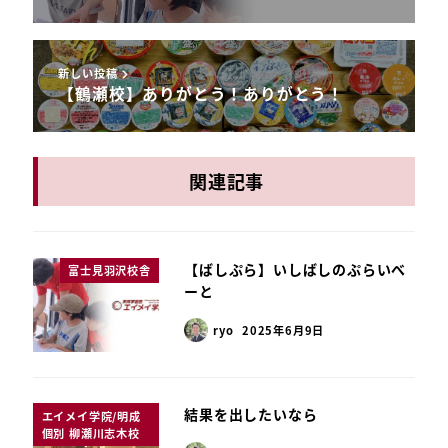
新しい投稿
【鶴瀬校】ありがとう！ありがとう！
関連記事
【ばしぷら】いしばしのぷらいべ
富士見羽沢校舎
ーと
ryo
2025年6月9日
結果を出したいなら
エイメイ学院/明成
個別 柳瀬川志木校