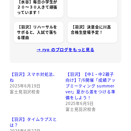
【水谷】毎日小学生が
２０〜３０人きて頑張
っています！
【羽沢】リハーサルを
【羽沢】決意会に川高
サボると、入試で落ち
合格生登場予定！
る理由
→ ryo のブログをもっと見る
【羽沢】スマホ対処法、
【羽沢】【中1・中2親子
ね
向け】7/6開催「成績アッ
2025年6月19日
プミーティング summer
富士見羽沢校舎
ver」夏から差をつける準
備をしよう！
2025年6月5日
富士見羽沢校舎
【羽沢】タイムラプスと
は？
2025年6月27日