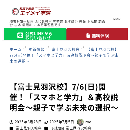
MENU
埼玉県富士見市 ふじみ野市 三芳町 みずほ台 鶴瀬 上福岡 朝霞
台 志木 柳瀬川 にある学習塾です
公式LINEから
無料体験
お問い合わせ
ホーム
更新情報
富士見羽沢校舎
【富士見羽沢校】
7/6(日)開催！「スマホと学力」＆高校説明会～親子で学ぶ未
来の選択～
【富士見羽沢校】7/6(日)開
催！「スマホと学力」＆高校説
明会～親子で学ぶ未来の選択～
2025年6月28日
2025年7月5日
ryo
投稿日
更新日
著
カテゴリー
カテゴリー
富士見羽沢校舎
明成個別富士見羽沢校舎
者