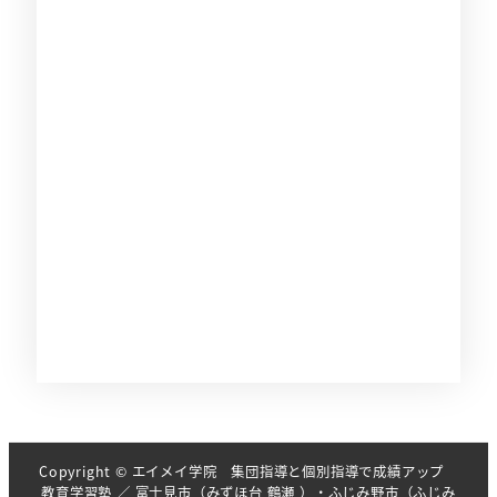
Copyright © エイメイ学院 集団指導と個別指導で成績アップ
教育学習塾 ／ 富士見市（みずほ台 鶴瀬 ）・ふじみ野市（ふじみ