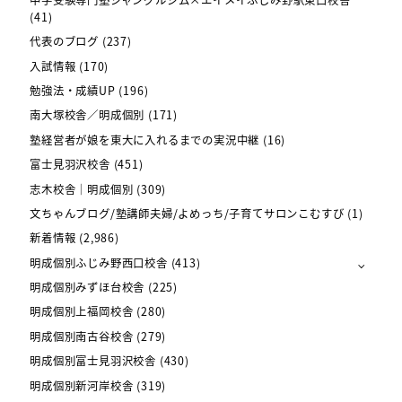
(41)
代表のブログ
(237)
入試情報
(170)
勉強法・成績UP
(196)
南大塚校舎／明成個別
(171)
塾経営者が娘を東大に入れるまでの実況中継
(16)
富士見羽沢校舎
(451)
志木校舎｜明成個別
(309)
文ちゃんブログ/塾講師夫婦/よめっち/子育てサロンこむすび
(1)
新着情報
(2,986)
明成個別ふじみ野西口校舎
(413)
明成個別みずほ台校舎
(225)
明成個別上福岡校舎
(280)
明成個別南古谷校舎
(279)
明成個別富士見羽沢校舎
(430)
明成個別新河岸校舎
(319)