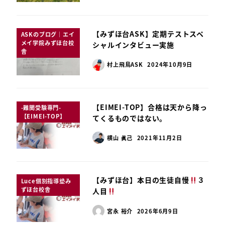
【みずほ台ASK】定期テストスペ
ASKのブログ｜エイ
メイ学院みずほ台校
シャルインタビュー実施
舎
村上飛鳥ASK
2024年10月9日
【EIMEI-TOP】合格は天から降っ
-難関受験専門-
【EIMEI-TOP】
てくるものではない。
横山 眞己
2021年11月2日
【みずほ台】本日の生徒自慢
３
Luce個別指導塾み
ずほ台校舎
人目
宮永 裕介
2026年6月9日