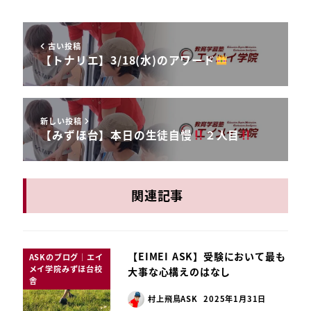
古い投稿
【トナリエ】3/18(水)のアワード
新しい投稿
【みずほ台】本日の生徒自慢
２人目
関連記事
【EIMEI ASK】受験において最も
ASKのブログ｜エイ
メイ学院みずほ台校
大事な心構えのはなし
舎
村上飛鳥ASK
2025年1月31日