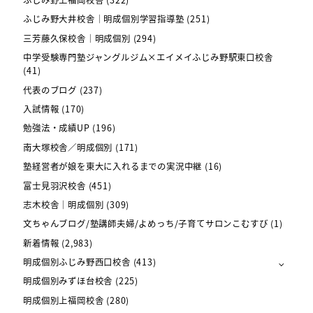
ふじみ野大井校舎｜明成個別学習指導塾
(251)
三芳藤久保校舎｜明成個別
(294)
中学受験専門塾ジャングルジム×エイメイふじみ野駅東口校舎
(41)
代表のブログ
(237)
入試情報
(170)
勉強法・成績UP
(196)
南大塚校舎／明成個別
(171)
塾経営者が娘を東大に入れるまでの実況中継
(16)
富士見羽沢校舎
(451)
志木校舎｜明成個別
(309)
文ちゃんブログ/塾講師夫婦/よめっち/子育てサロンこむすび
(1)
新着情報
(2,983)
明成個別ふじみ野西口校舎
(413)
明成個別みずほ台校舎
(225)
明成個別上福岡校舎
(280)