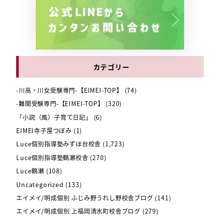
カテゴリー
-川高・川女受験専門-【EIMEI-TOP】
(74)
-難関受験専門-【EIMEI-TOP】
(320)
「小説（風）子育て日記」
(6)
EIMEI寺子屋つぼみ
(1)
Luce個別指導塾みずほ台校舎
(1,723)
Luce個別指導塾鶴瀬校舎
(270)
Luce鶴瀬
(108)
Uncategorized
(133)
エイメイ/明成個別 ふじみ野うれし野校舎ブログ
(141)
エイメイ/明成個別 上福岡清水町校舎ブログ
(279)