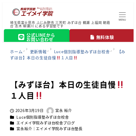
MENU
埼玉県富士見市 ふじみ野市 三芳町 みずほ台 鶴瀬 上福岡 朝霞
台 志木 柳瀬川 にある学習塾です
公式LINEから
無料体験
お問い合わせ
ホーム
更新情報
Luce個別指導塾みずほ台校舎
【み
ずほ台】本日の生徒自慢
１人目
【みずほ台】本日の生徒自慢
１人目
2026年3月19日
宮永 裕介
投稿日
著
カテゴリー
Luce個別指導塾みずほ台校舎
者
カテゴリー
エイメイ学院みずほ台校舎ブログ
カテゴリー
宮永裕介｜エイメイ学院みずほ台塾長