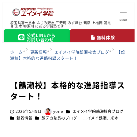
MENU
埼玉県富士見市 ふじみ野市 三芳町 みずほ台 鶴瀬 上福岡 朝霞
台 志木 柳瀬川 にある学習塾です
公式LINEから
無料体験
お問い合わせ
ホーム
更新情報
エイメイ学院鶴瀬校舎ブログ
【鶴
瀬校】本格的な進路指導スタート！
【鶴瀬校】本格的な進路指導ス
タート！
カテゴリー
2026年5月9日
yone
エイメイ学院鶴瀬校舎ブログ
投稿日
著
カテゴリー
カテゴリー
新着情報
顔デカ塾長のブログ ー エイメイ鶴瀬、米本
者