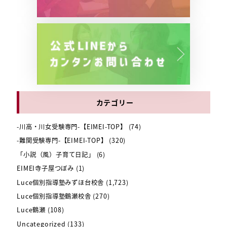
カテゴリー
-川高・川女受験専門-【EIMEI-TOP】
(74)
-難関受験専門-【EIMEI-TOP】
(320)
「小説（風）子育て日記」
(6)
EIMEI寺子屋つぼみ
(1)
Luce個別指導塾みずほ台校舎
(1,723)
Luce個別指導塾鶴瀬校舎
(270)
Luce鶴瀬
(108)
Uncategorized
(133)