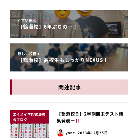
古い投稿
【鶴瀬校】6年ぶりの…！
新しい投稿
【鶴瀬校】高校生もしっかりNEXUS！
関連記事
【鶴瀬校舎】2学期期末テスト結
エイメイ学院鶴瀬校
舎ブログ
果発表ー
yone
2023年12月25日