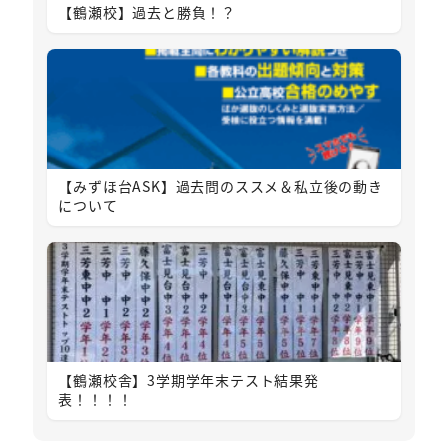
【鶴瀬校】過去と勝負！？
【みずほ台ASK】過去問のススメ＆私立後の動き
について
【鶴瀬校舎】3学期学年末テスト結果発
表！！！！