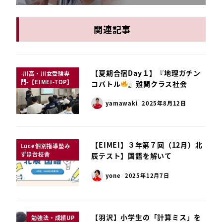
関連記事
【夏期合宿Day１】『地理ガチン
-川高・川女受験専
門-【EIMEI-TOP】
コバトル
』難関クラス社会
yamawaki
2025年8月12日
【EIMEI】３年第７回（12月）北
Luce個別指導塾み
ずほ台校舎
辰テスト】国語を解いて
yone
2025年12月7日
【羽沢】小学生の「計算ミス」を
勉強法・成績UP