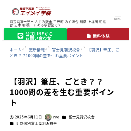
MENU
埼玉県富士見市 ふじみ野市 三芳町 みずほ台 鶴瀬 上福岡 朝霞
台 志木 柳瀬川 にある学習塾です
公式LINEから
無料体験
お問い合わせ
ホーム
更新情報
富士見羽沢校舎
【羽沢】筆圧、ご
とき？？1000問の差を生む重要ポイント
【羽沢】筆圧、ごとき？？
1000問の差を生む重要ポイン
ト
カテゴリー
2025年6月11日
ryo
富士見羽沢校舎
投稿日
著
カテゴリー
明成個別富士見羽沢校舎
者