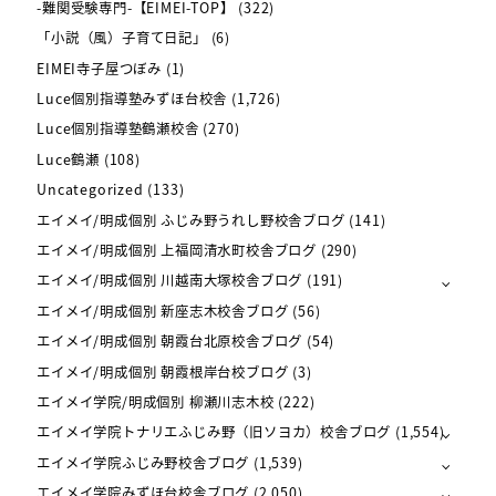
-難関受験専門-【EIMEI-TOP】
(322)
「小説（風）子育て日記」
(6)
EIMEI寺子屋つぼみ
(1)
Luce個別指導塾みずほ台校舎
(1,726)
Luce個別指導塾鶴瀬校舎
(270)
Luce鶴瀬
(108)
Uncategorized
(133)
エイメイ/明成個別 ふじみ野うれし野校舎ブログ
(141)
エイメイ/明成個別 上福岡清水町校舎ブログ
(290)
エイメイ/明成個別 川越南大塚校舎ブログ
(191)
エイメイ/明成個別 新座志木校舎ブログ
(56)
エイメイ/明成個別 朝霞台北原校舎ブログ
(54)
エイメイ/明成個別 朝霞根岸台校ブログ
(3)
エイメイ学院/明成個別 柳瀬川志木校
(222)
エイメイ学院トナリエふじみ野（旧ソヨカ）校舎ブログ
(1,554)
エイメイ学院ふじみ野校舎ブログ
(1,539)
エイメイ学院みずほ台校舎ブログ
(2,050)