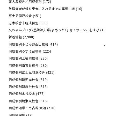
南大塚校舎／明成個別
(172)
塾経営者が娘を東大に入れるまでの実況中継
(16)
富士見羽沢校舎
(451)
志木校舎｜明成個別
(309)
文ちゃんブログ/塾講師夫婦/よめっち/子育てサロンこむすび
(1)
新着情報
(2,988)
明成個別ふじみ野西口校舎
(414)
明成個別みずほ台校舎
(225)
明成個別上福岡校舎
(280)
明成個別南古谷校舎
(280)
明成個別富士見羽沢校舎
(431)
明成個別新河岸校舎
(319)
明成個別朝霞台校舎
(315)
明成個別水谷校舎
(477)
明成個別鶴瀬東校舎
(316)
明成新河岸・南古谷 大河
(210)
明成極学館
(12)