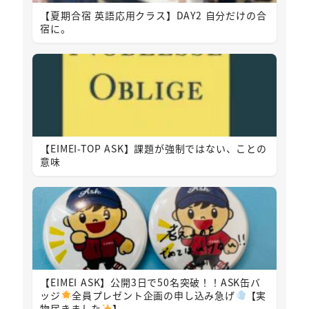
【夏期合宿 英語応用クラス】DAY2 自分だけの合
宿に。
【EIMEI-TOP ASK】課題が強制ではない、ことの
意味
【EIMEI ASK】公開3日で50名突破！！ASK缶バ
ッジ
全員プレゼント企画の申し込み急げ
【実
物届きました
️