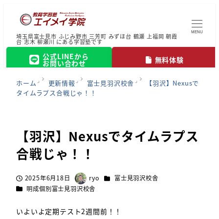
MENU
埼玉県富士見市 ふじみ野市 三芳町 みずほ台 鶴瀬 上福岡 朝霞
台 志木 柳瀬川 にある学習塾です
公式LINEから
無料体験
お問い合わせ
ホーム
更新情報
富士見羽沢校舎
【羽沢】Nexusで
タイムラプス合戦じゃ！！
【羽沢】Nexusでタイムラプス
合戦じゃ！！
カテゴリー
2025年6月18日
ryo
富士見羽沢校舎
投稿日
著
カテゴリー
明成個別富士見羽沢校舎
者
いよいよ定期テスト2週間前！！