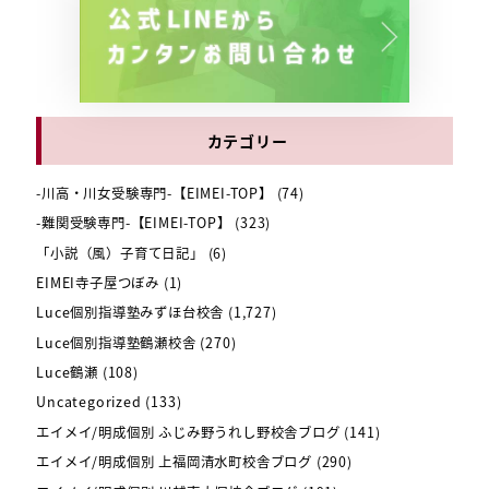
カテゴリー
-川高・川女受験専門-【EIMEI-TOP】
(74)
-難関受験専門-【EIMEI-TOP】
(323)
「小説（風）子育て日記」
(6)
EIMEI寺子屋つぼみ
(1)
Luce個別指導塾みずほ台校舎
(1,727)
Luce個別指導塾鶴瀬校舎
(270)
Luce鶴瀬
(108)
Uncategorized
(133)
エイメイ/明成個別 ふじみ野うれし野校舎ブログ
(141)
エイメイ/明成個別 上福岡清水町校舎ブログ
(290)