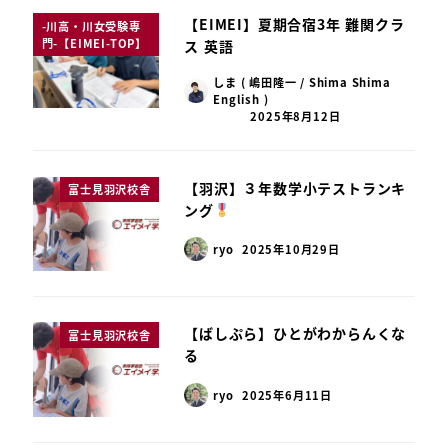
【EIMEI】夏期合宿3年 難関クラ
-川高・川女受験専
門-【EIMEI-TOP】
ス 英語
しま ( 嶋田隆一 / Shima Shima
English )
2025年8月12日
【羽沢】３年数学小テストランキ
富士見羽沢校舎
ング
ryo
2025年10月29日
【ばしぷら】ひとがわからんくな
富士見羽沢校舎
る
ryo
2025年6月11日