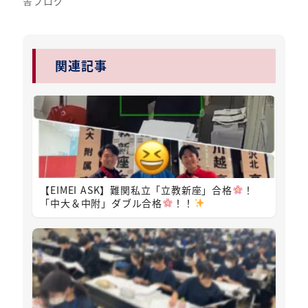
舎ブログ
関連記事
【EIMEI ASK】難関私立「立教新座」合格
！
「中大＆中附」ダブル合格
！！