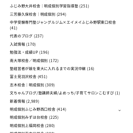
ふじみ野大井校舎｜明成個別学習指導塾
(251)
三芳藤久保校舎｜明成個別
(294)
中学受験専門塾ジャングルジム×エイメイふじみ野駅東口校舎
(41)
代表のブログ
(237)
入試情報
(170)
勉強法・成績UP
(196)
南大塚校舎／明成個別
(172)
塾経営者が娘を東大に入れるまでの実況中継
(16)
富士見羽沢校舎
(451)
志木校舎｜明成個別
(309)
文ちゃんブログ/塾講師夫婦/よめっち/子育てサロンこむすび
(1)
新着情報
(2,989)
明成個別ふじみ野西口校舎
(414)
明成個別みずほ台校舎
(225)
明成個別上福岡校舎
(280)