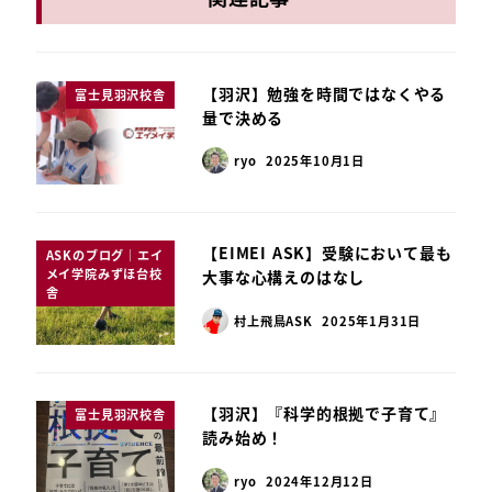
【羽沢】勉強を時間ではなくやる
富士見羽沢校舎
量で決める
ryo
2025年10月1日
【EIMEI ASK】受験において最も
ASKのブログ｜エイ
メイ学院みずほ台校
大事な心構えのはなし
舎
村上飛鳥ASK
2025年1月31日
【羽沢】『科学的根拠で子育て』
富士見羽沢校舎
読み始め！
ryo
2024年12月12日