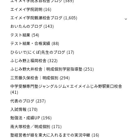
エイメイ学院水谷校舎ブログ
(589)
エイメイ学院説明
(16)
エイメイ学院鶴瀬校舎ブログ
(1,605)
おいたんのブログ
(143)
テスト結果
(54)
テスト結果・合格実績
(88)
ひらいで(にくぽ)先生のブログ
(17)
ふじみ野上福岡校舎
(322)
ふじみ野大井校舎｜明成個別学習指導塾
(251)
三芳藤久保校舎｜明成個別
(294)
中学受験専門塾ジャングルジム×エイメイふじみ野駅東口校舎
(41)
代表のブログ
(237)
入試情報
(170)
勉強法・成績UP
(196)
南大塚校舎／明成個別
(171)
塾経営者が娘を東大に入れるまでの実況中継
(16)