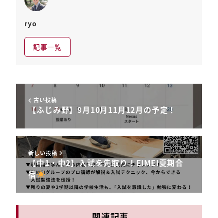
ryo
記事一覧
古い投稿
【ふじみ野】9月10月11月12月の予定！
新しい投稿
【中1・中2】入試を先取り！EIMEI夏期合
宿
関連記事