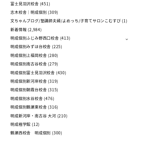
富士見羽沢校舎
(451)
志木校舎｜明成個別
(309)
文ちゃんブログ/塾講師夫婦/よめっち/子育てサロンこむすび
(1)
新着情報
(2,984)
明成個別ふじみ野西口校舎
(413)
明成個別みずほ台校舎
(225)
明成個別上福岡校舎
(280)
明成個別南古谷校舎
(279)
明成個別富士見羽沢校舎
(430)
明成個別新河岸校舎
(319)
明成個別朝霞台校舎
(315)
明成個別水谷校舎
(476)
明成個別鶴瀬東校舎
(316)
明成新河岸・南古谷 大河
(210)
明成極学館
(12)
鶴瀬西校舎 明成個別
(300)