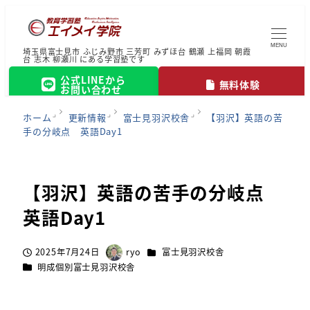
MENU
埼玉県富士見市 ふじみ野市 三芳町 みずほ台 鶴瀬 上福岡 朝霞
台 志木 柳瀬川 にある学習塾です
公式LINEから
無料体験
お問い合わせ
ホーム
更新情報
富士見羽沢校舎
【羽沢】英語の苦
手の分岐点 英語Day1
【羽沢】英語の苦手の分岐点
英語Day1
カテゴリー
2025年7月24日
ryo
富士見羽沢校舎
投稿日
著
カテゴリー
明成個別富士見羽沢校舎
者